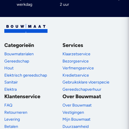
werkdag
2 uur
Categorieën
Services
Bouwmaterialen
Klaarzetservice
Gereedschap
Bezorgservice
Hout
Verfmengservice
Elektrisch gereedschap
Kredietservice
Sanitair
Gebruiksklare vloerspecie
Elektra
Gereedschapverhuur
Klantenservice
Over Bouwmaat
FAQ
Over Bouwmaat
Retourneren
Vestigingen
Levering
Mijn Bouwmaat
Betalen
Duurzaamheid