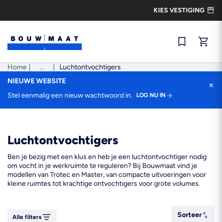
Ga
KIES VESTIGING
naar
de
inhoud
Snel best
Home
|
Pad
...
|
Luchtontvochtigers
tonen
NIEUWE WEBSITE
×
Stel eenmalig een nieuw wachtwoord in.
LOG NU IN
Luchtontvochtigers
Ben je bezig met een klus en heb je een luchtontvochtiger nodig
om vocht in je werkruimte te reguleren? Bij Bouwmaat vind je
modellen van Trotec en Master, van compacte uitvoeringen voor
kleine ruimtes tot krachtige ontvochtigers voor grote volumes.
Sorteer
Sorteer
Alle filters