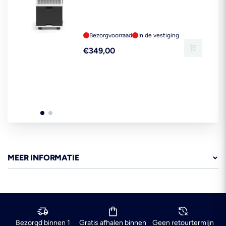
Bezorgvoorraad
In de vestiging
Reguliere
€349,00
prijs
MEER INFORMATIE
Bezorgd binnen 1
Gratis afhalen binnen
Geen retourtermijn