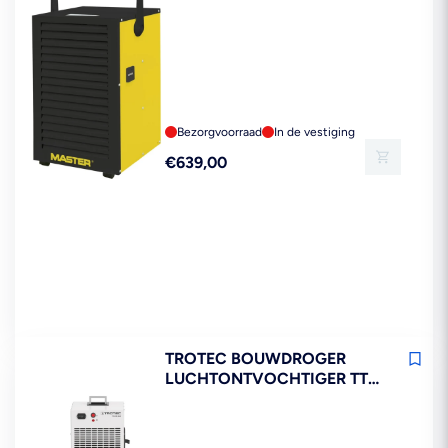
Bezorgvoorraad
In de vestiging
Reguliere
€639,00
prijs
TROTEC BOUWDROGER
LUCHTONTVOCHTIGER TTK
75 ECO