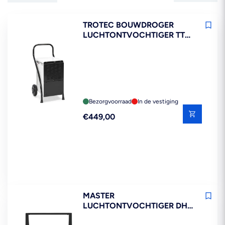
TROTEC BOUWDROGER
LUCHTONTVOCHTIGER TTK
170 ECO
Bezorgvoorraad
In de vestiging
Reguliere
€449,00
prijs
MASTER
LUCHTONTVOCHTIGER DH
732