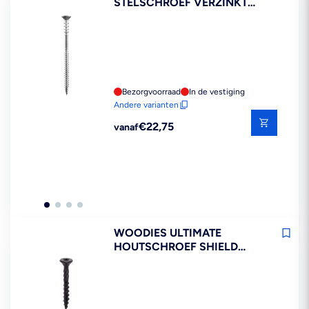
STELSCHROEF VERZINKT
T25 100ST
Bezorgvoorraad
In de vestiging
Andere varianten
Reguliere
€22,75
vanaf
prijs
WOODIES ULTIMATE
HOUTSCHROEF SHIELD
BLACKLINE VK DEELDRAAD
T25 200ST