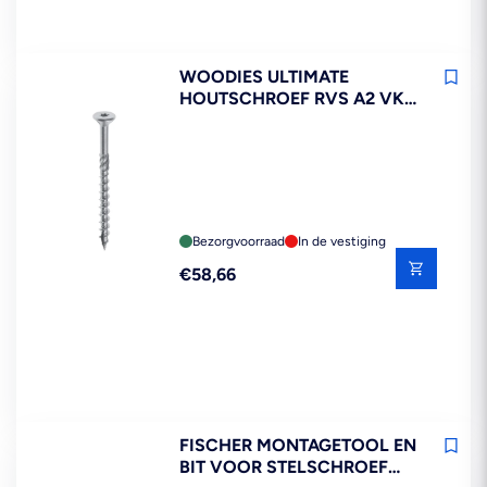
WOODIES ULTIMATE
HOUTSCHROEF RVS A2 VK
6X100MM DEELDRAAD T30
100ST
Bezorgvoorraad
In de vestiging
Reguliere
€58,66
prijs
FISCHER MONTAGETOOL EN
BIT VOOR STELSCHROEF