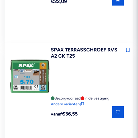
Reguliere
€22,09
prijs
SPAX TERRASSCHROEF RVS
A2 CK T25
Bezorgvoorraad
In de vestiging
Andere varianten
Reguliere
€36,55
vanaf
prijs