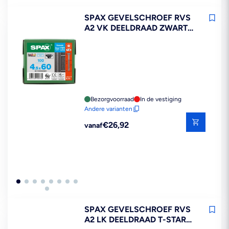
SPAX GEVELSCHROEF RVS
A2 VK DEELDRAAD ZWART
T20
Bezorgvoorraad
In de vestiging
Andere varianten
Reguliere
€26,92
vanaf
prijs
SPAX GEVELSCHROEF RVS
A2 LK DEELDRAAD T-STAR