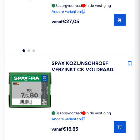
Bezorgvoorraad
In de vestiging
Andere varianten
Reguliere
€27,05
vanaf
prijs
SPAX KOZIJNSCHROEF
VERZINKT CK VOLDRAAD
T30 100ST
Bezorgvoorraad
In de vestiging
Andere varianten
Reguliere
€16,65
vanaf
prijs