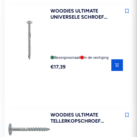
WOODIES ULTIMATE
UNIVERSELE SCHROEF
VERZINKT VK 5.0X90MM
DEELDRAAD T25 200ST
Bezorgvoorraad
In de vestiging
Reguliere
€17,39
prijs
WOODIES ULTIMATE
TELLERKOPSCHROEF
VERZINKT DEELDRAAD T40
50ST