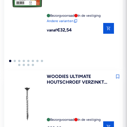
Bezorgvoorraad
In de vestiging
Andere varianten
Reguliere
€32,54
vanaf
prijs
WOODIES ULTIMATE
HOUTSCHROEF VERZINKT
VK 6X70MM DEELDRAAD T30
200ST
Bezorgvoorraad
In de vestiging