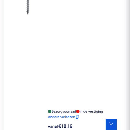
Bezorgvoorraad
In de vestiging
Andere varianten
Reguliere
€18,16
vanaf