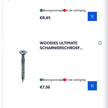
DEELDRAAD T10 200ST
Bezorgvoorraad
In de vestiging
Reguliere
€8,45
prijs
WOODIES ULTIMATE
SCHARNIERSCHROEF
VERZINKT VK 4,5X40MM
VOLDRAAD T20 200ST
Bezorgvoorraad
In de vestiging
Reguliere
€7,56
prijs