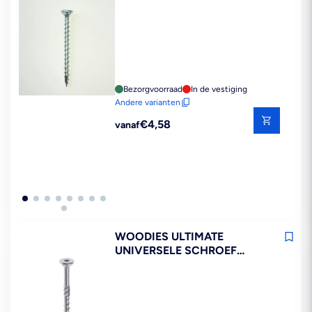
VERZINKT VK VOLDRAAD
T20 200ST
Bezorgvoorraad
In de vestiging
Andere varianten
Reguliere
€4,58
vanaf
prijs
WOODIES ULTIMATE
UNIVERSELE SCHROEF
VERZINKT VK DEELDRAAD
T30