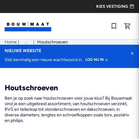
Ga
KIES VESTIGING
naar
de
inhoud
Snel best
Home
|
Pad
...
|
Houtschroeven
tonen
NIEUWE WEBSITE
×
Stel eenmalig een nieuw wachtwoord in.
LOG NU IN
Houtschroeven
Ben je op zoek naar houtschroeven voor jouw klus? Bij Bouwmaat
vind je een uitgebreid assortiment, van houtschroeven verzinkt,
RVS en tellerkop tot vlonderschroeven en dakschroeven, in
diverse diameters, lengtes en schroefkoppen zoals torx, pozidriv
en philips.