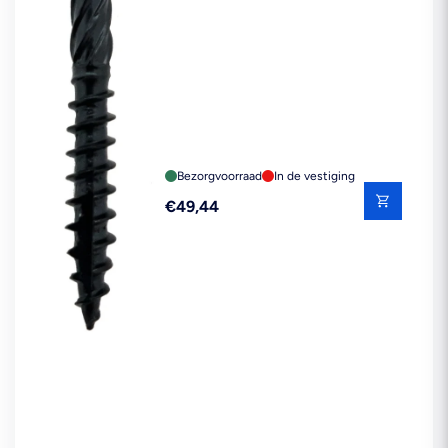
Bezorgvoorraad
In de vestiging
Reguliere
€49,44
prijs