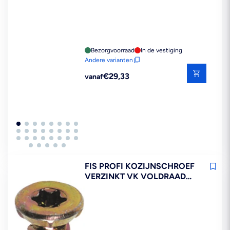
Bezorgvoorraad
In de vestiging
Andere varianten
Reguliere
€29,33
vanaf
prijs
FIS PROFI KOZIJNSCHROEF
VERZINKT VK VOLDRAAD
T30