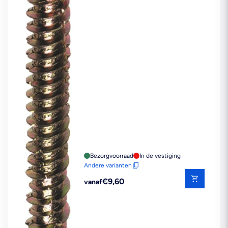
Bezorgvoorraad
In de vestiging
Andere varianten
Reguliere
€9,60
vanaf
prijs