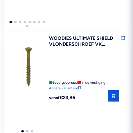
WOODIES ULTIMATE SHIELD
VLONDERSCHROEF VK
DEELDRAAD 200ST
Bezorgvoorraad
In de vestiging
Andere varianten
Reguliere
€23,86
vanaf
prijs