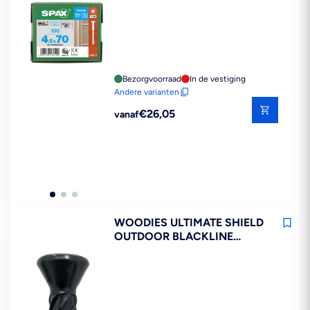
PLUS T20
Bezorgvoorraad
In de vestiging
Andere varianten
Reguliere
€26,05
vanaf
prijs
WOODIES ULTIMATE SHIELD
OUTDOOR BLACKLINE
POTDEKSELSCHROEF RV410
5X50/30 T25 200ST