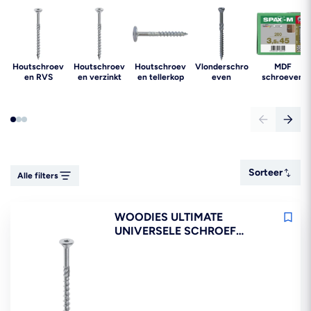
Houtschroev
Houtschroev
Houtschroev
Vlonderschro
MDF
en RVS
en verzinkt
en tellerkop
even
schroeven
Sorteer
Sorteer
Alle filters
WOODIES ULTIMATE
UNIVERSELE SCHROEF
VERZINKT VK DEELDRAAD
T20