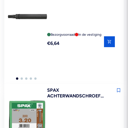
FAFS
Bezorgvoorraad
In de vestiging
Reguliere
€6,64
prijs
SPAX
ACHTERWANDSCHROEF
VERZINKT VOLDRAAD 300ST