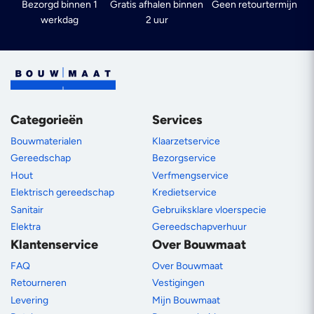
Bezorgd binnen 1
Gratis afhalen binnen
Geen retourtermijn
werkdag
2 uur
Categorieën
Services
Bouwmaterialen
Klaarzetservice
Gereedschap
Bezorgservice
Hout
Verfmengservice
Elektrisch gereedschap
Kredietservice
Sanitair
Gebruiksklare vloerspecie
Elektra
Gereedschapverhuur
Klantenservice
Over Bouwmaat
FAQ
Over Bouwmaat
Retourneren
Vestigingen
Levering
Mijn Bouwmaat