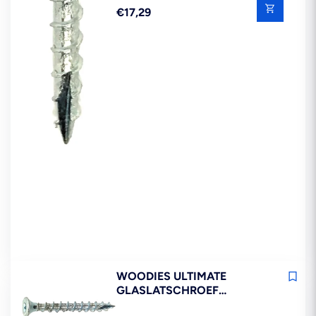
Reguliere
€17,29
prijs
WOODIES ULTIMATE
GLASLATSCHROEF
VERZINKT VK 3,5X40MM