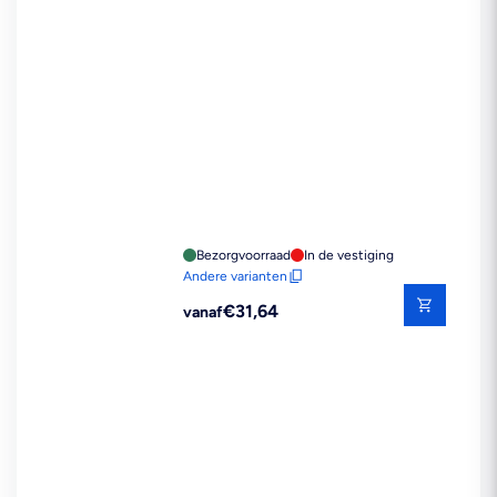
Bezorgvoorraad
In de vestiging
Andere varianten
Reguliere
€31,64
vanaf
prijs