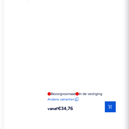
Bezorgvoorraad
In de vestiging
Andere varianten
Reguliere
€34,76
vanaf
prijs