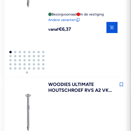
Bezorgvoorraad
In de vestiging
Andere varianten
Reguliere
€6,37
vanaf
prijs
WOODIES ULTIMATE
HOUTSCHROEF RVS A2 VK
DEELDRAAD T20 200ST