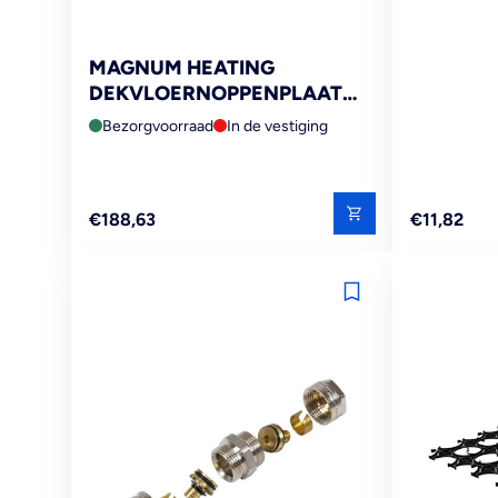
MAGNUM HEATING
DEKVLOERNOPPENPLAAT
GEÏSOLEERD 28MM 10M²
Bezorgvoorraad
In de vestiging
10ST
Reguliere
Reguliere
€188,63
€11,82
prijs
prijs