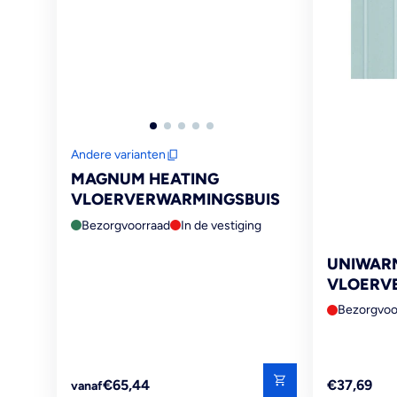
Andere varianten
MAGNUM HEATING
VLOERVERWARMINGSBUIS
Bezorgvoorraad
In de vestiging
UNIWAR
VLOERV
COMBI 
Bezorgvoo
Reguliere
Reguliere
€65,44
€37,69
vanaf