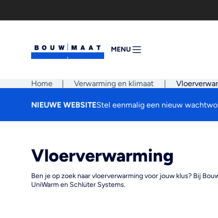
Ga
naar
de
inhoud
MENU
MENU
OPENEN
Home
|
Verwarming en klimaat
|
Vloerverwa
NIEUWE WEBSITE
Stel eenmalig een nieuw wachtwoo
Vloerverwarming
Ben je op zoek naar vloerverwarming voor jouw klus? Bij Bo
UniWarm en Schlüter Systems.