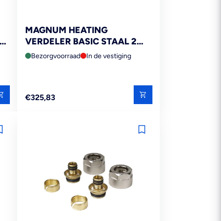
MAGNUM HEATING
/4
VERDELER BASIC STAAL 2
GROEPS
Bezorgvoorraad
In de vestiging
Reguliere
€325,83
prijs