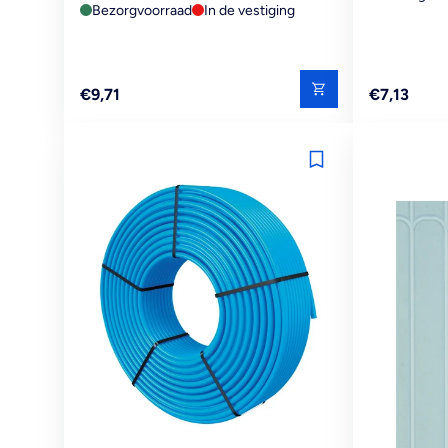
2103X1203MM
Bezorgvoorraad
In de vestiging
Reguliere
Reguliere
€9,71
€7,13
prijs
prijs