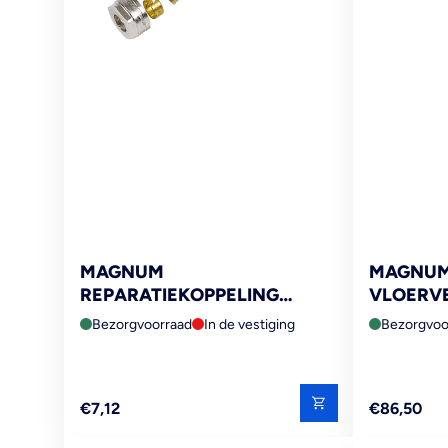
MAGNUM
MAGNUM
REPARATIEKOPPELING
VLOERVE
14X2MM
SYSTEEM
Bezorgvoorraad
In de vestiging
Bezorgvoo
5X100X
Reguliere
Reguliere
€7,12
€86,50
prijs
prijs