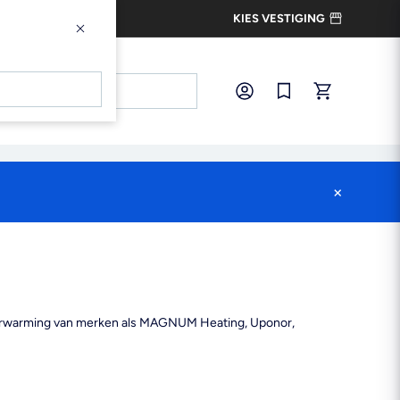
KIES VESTIGING
×
×
Inloggen
Snel bestellen
×
erverwarming van merken als MAGNUM Heating, Uponor,