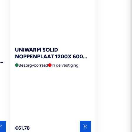
UNIWARM SOLID
NOPPENPLAAT 1200X 600X
23MM TBV 14MM LEIDING
Bezorgvoorraad
In de vestiging
Reguliere
€61,78