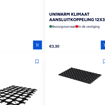
UNIWARM KLIMAAT
AANSLUITKOPPELING 12X3
INCH INW. T.B.V. AKB
Bezorgvoorraad
In de vestiging
Reguliere
€3,30
prijs