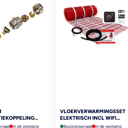
M
VLOERVERWARMINGSSET
IEKOPPELING
ELEKTRISCH INCL WIFI
THERMOSTAAT 300W 2M²
rraad
In de vestiging
Bezorgvoorraad
In de vestiging