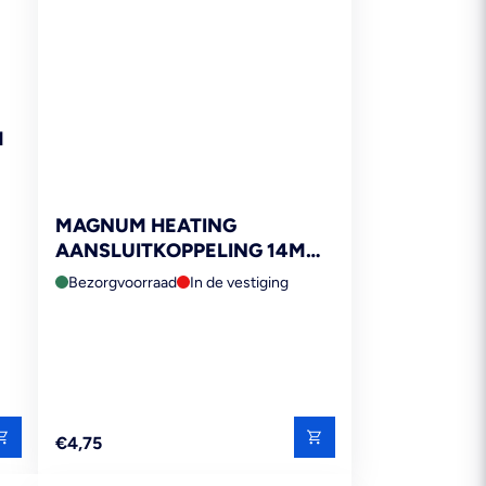
M
MAGNUM HEATING
AANSLUITKOPPELING 14MM
2ST
Bezorgvoorraad
In de vestiging
Reguliere
€4,75
prijs