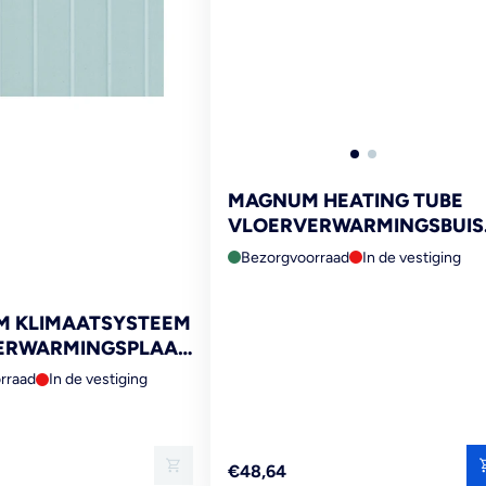
MAGNUM HEATING TUBE
VLOERVERWARMINGSBUIS
WATER PE-RT 12X1,5MM
Bezorgvoorraad
In de vestiging
100M 12,5M²
M KLIMAATSYSTEEM
ERWARMINGSPLAAT
1000X600X18MM
rraad
In de vestiging
Reguliere
€48,64