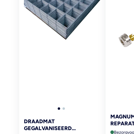
MAGNU
DRAADMAT
REPARAT
GEGALVANISEERD
16X2MM
Bezorgvoo