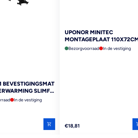
UPONOR MINITEC
MONTAGEPLAAT 110X72C
Bezorgvoorraad
In de vestiging
 BEVESTIGINGSMAT
RWARMING SLIMFIT
 3,75 M² 12MM
rraad
In de vestiging
75CM
Reguliere
€18,81
prijs