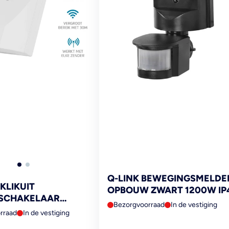
Q-LINK BEWEGINGSMELDE
KLIKUIT
OPBOUW ZWART 1200W IP
SCHAKELAAR
Bezorgvoorraad
In de vestiging
CM-2300-HC WIT
rraad
In de vestiging