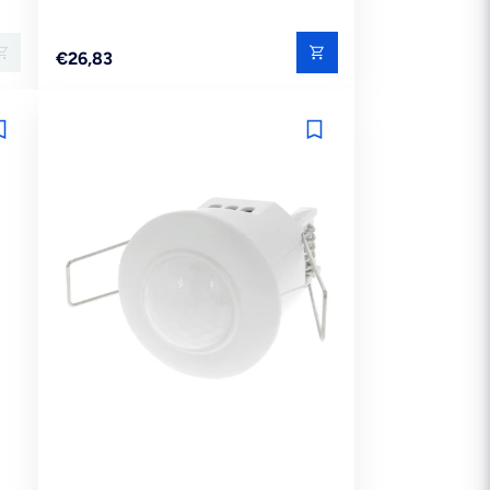
Reguliere
€26,83
prijs