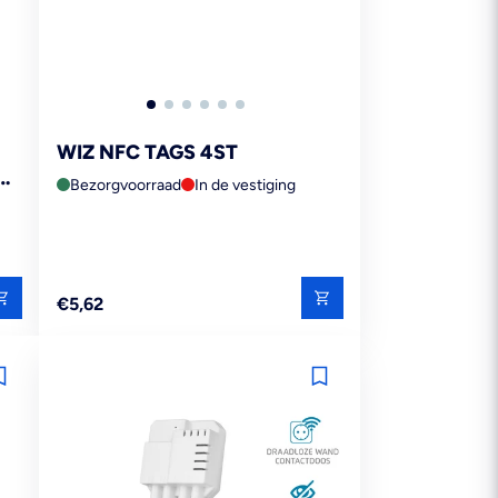
WIZ NFC TAGS 4ST
PE
Bezorgvoorraad
In de vestiging
Reguliere
€5,62
prijs