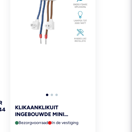
R
KLIKAANKLIKUIT
44
INGEBOUWDE MINI
HOOFDSCHAKELAAR AWS-
Bezorgvoorraad
In de vestiging
3500S