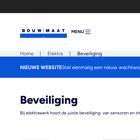
Ga
naar
de
inhoud
MENU
MENU
OPENEN
Home
|
Elektra
|
Beveiliging
NIEUWE WEBSITE
Stel eenmalig een nieuw wachtwoo
Beveiliging
Bij elektrawerk hoort de juiste beveiliging: van sensoren en i