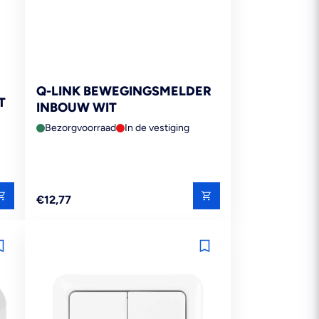
Q-LINK BEWEGINGSMELDER
T
INBOUW WIT
Bezorgvoorraad
In de vestiging
Reguliere
€12,77
prijs