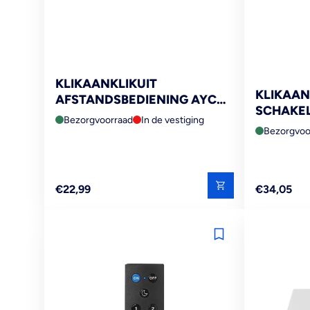
KLIKAANKLIKUIT
KLIKAAN
AFSTANDSBEDIENING AYCT-
SCHAKE
303
Bezorgvoorraad
In de vestiging
ST9000
Bezorgvoo
Reguliere
Reguliere
€22,99
€34,05
prijs
prijs