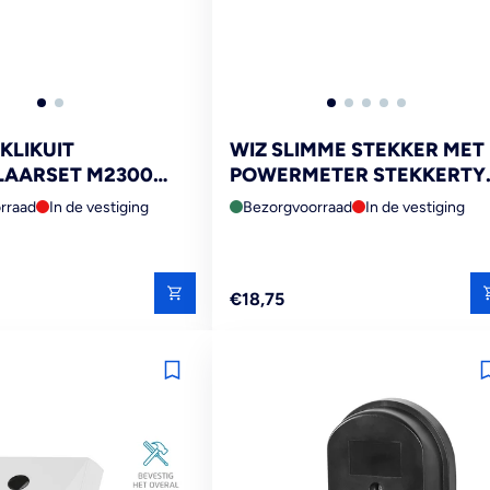
KLIKUIT
WIZ SLIMME STEKKER MET
LAARSET M2300
POWERMETER STEKKERTY
 DRAADLOOS
F
rraad
In de vestiging
Bezorgvoorraad
In de vestiging
Reguliere
€18,75
prijs