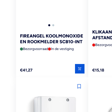
KLIKAAN
FIREANGEL KOOLMONOXIDE
AFSTAND
EN ROOKMELDER SCB10-INT
102
Bezorgvoo
Bezorgvoorraad
In de vestiging
Reguliere
Reguliere
€41,27
€15,18
prijs
prijs