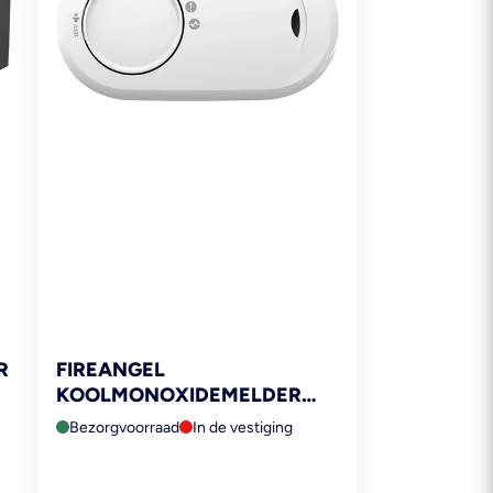
R
FIREANGEL
KOOLMONOXIDEMELDER
FA3820-EUX10
Bezorgvoorraad
In de vestiging