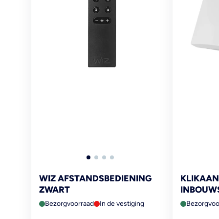
WIZ AFSTANDSBEDIENING
KLIKAAN
ZWART
INBOUW
2300W A
Bezorgvoorraad
In de vestiging
Bezorgvoo