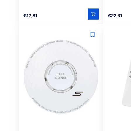
Reguliere
Reguliere
€17,81
€22,31
prijs
prijs