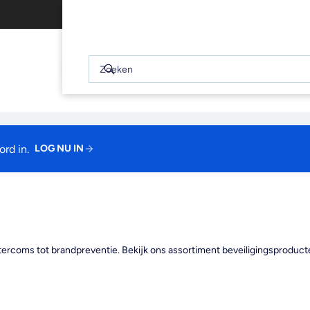
Gratis afhalen binnen 2 uur
WINKELWAGEN
(0)
Snel
bekijken
Zoeken
Zoeken
Je winkelwagen is leeg
rd in.
LOG NU IN
ntercoms tot brandpreventie. Bekijk ons assortiment beveiligingsproducte