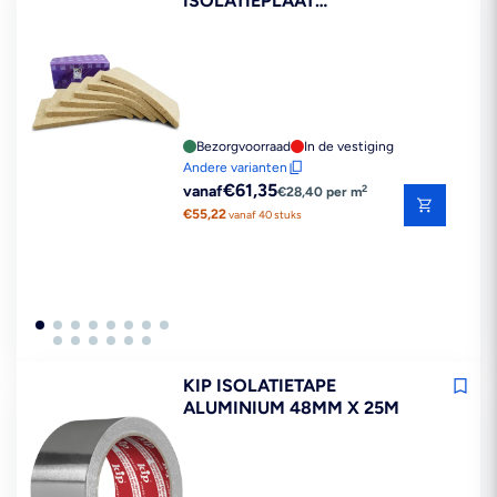
ISOLATIEPLAAT
1200X600MM
Bezorgvoorraad
In de vestiging
Andere varianten
Reguliere
€61,35
2
vanaf
€28,40 per m
prijs
€55,22
vanaf 40 stuks
KIP ISOLATIETAPE
ALUMINIUM 48MM X 25M