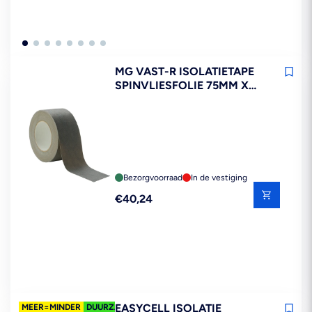
MG VAST-R ISOLATIETAPE
SPINVLIESFOLIE 75MM X
25M
Bezorgvoorraad
In de vestiging
Reguliere
€40,24
prijs
EASYCELL ISOLATIE
MEER=MINDER
DUURZAAM