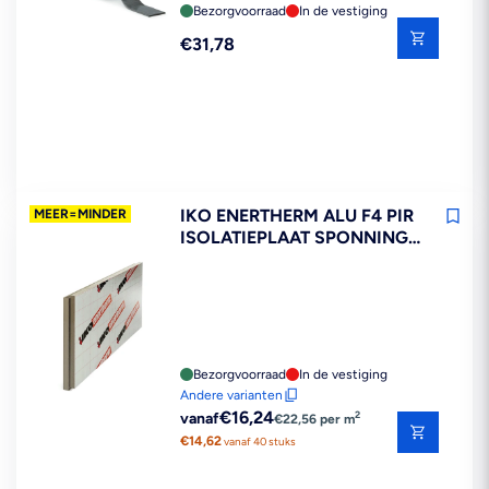
Bezorgvoorraad
In de vestiging
Reguliere
€31,78
prijs
IKO ENERTHERM ALU F4 PIR
MEER=MINDER
ISOLATIEPLAAT SPONNING
1200X600MM
Bezorgvoorraad
In de vestiging
Andere varianten
Reguliere
€16,24
2
vanaf
€22,56 per m
prijs
€14,62
vanaf 40 stuks