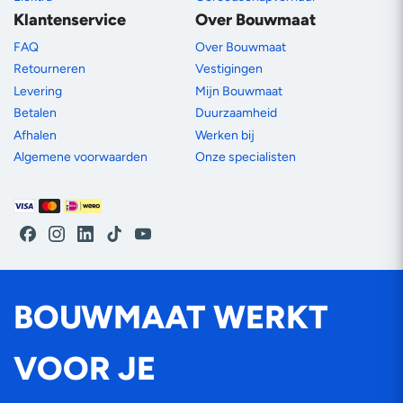
Klantenservice
Over Bouwmaat
FAQ
Over Bouwmaat
Retourneren
Vestigingen
Levering
Mijn Bouwmaat
Betalen
Duurzaamheid
Afhalen
Werken bij
Algemene voorwaarden
Onze specialisten
Betaalmethoden
Facebook
Instagram
LinkedIn
TikTok
YouTube
BOUWMAAT WERKT
VOOR JE