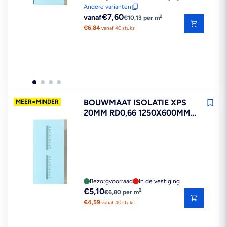
Andere varianten
Reguliere
€7,60
2
vanaf
€10,13 per m
prijs
€6,84
vanaf 40 stuks
BOUWMAAT ISOLATIE XPS
MEER=MINDER
20MM RD0,66 1250X600MM
0,75M2
Bezorgvoorraad
In de vestiging
Reguliere
€5,10
2
€6,80 per m
prijs
€4,59
vanaf 40 stuks