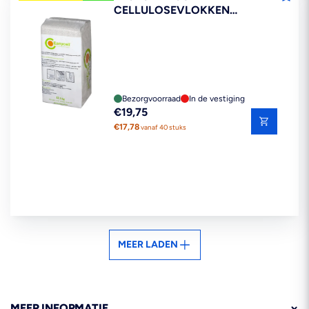
CELLULOSEVLOKKEN
12,5KG
Bezorgvoorraad
In de vestiging
Reguliere
€19,75
prijs
€17,78
vanaf 40 stuks
MEER LADEN
MEER INFORMATIE