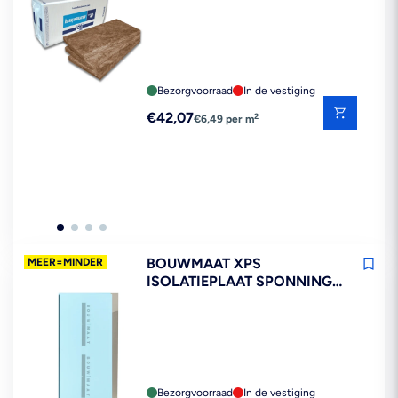
1350X600MM 8PL 6,48M2
Bezorgvoorraad
In de vestiging
Reguliere
€42,07
2
€6,49 per m
prijs
BOUWMAAT XPS
MEER=MINDER
ISOLATIEPLAAT SPONNING
1250X600MM 0,75M2
Bezorgvoorraad
In de vestiging