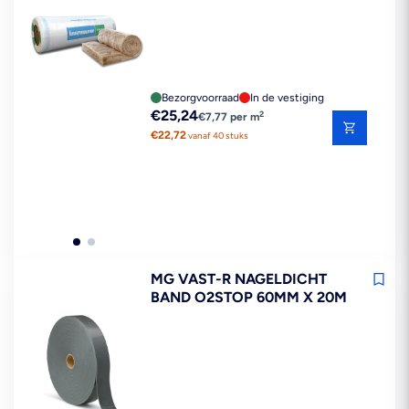
5600X580MM 3,25M2
Bezorgvoorraad
In de vestiging
Reguliere
€25,24
2
€7,77 per m
prijs
€22,72
vanaf 40 stuks
MG VAST-R NAGELDICHT
BAND O2STOP 60MM X 20M