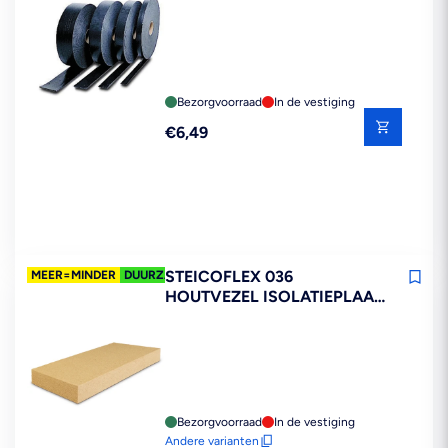
Bezorgvoorraad
In de vestiging
Reguliere
€6,49
prijs
STEICOFLEX 036
MEER=MINDER
DUURZAAM
HOUTVEZEL ISOLATIEPLAAT
1220X575MM
Bezorgvoorraad
In de vestiging
Andere varianten