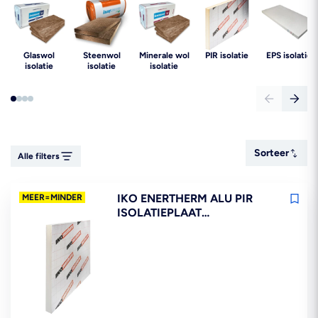
Glaswol
Steenwol
Minerale wol
PIR isolatie
EPS isolatie
isolatie
isolatie
isolatie
Sorteer
Sorteer
Alle filters
IKO ENERTHERM ALU PIR
MEER=MINDER
ISOLATIEPLAAT
1200X600MM 0,72M2