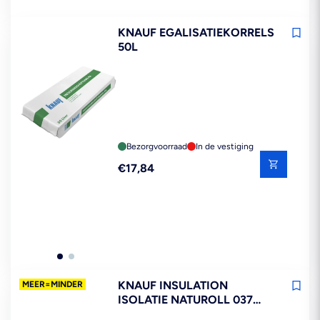
KNAUF EGALISATIEKORRELS
50L
Bezorgvoorraad
In de vestiging
Reguliere
€17,84
prijs
KNAUF INSULATION
MEER=MINDER
ISOLATIE NATUROLL 037
GLASWOL 140MM RD3,75