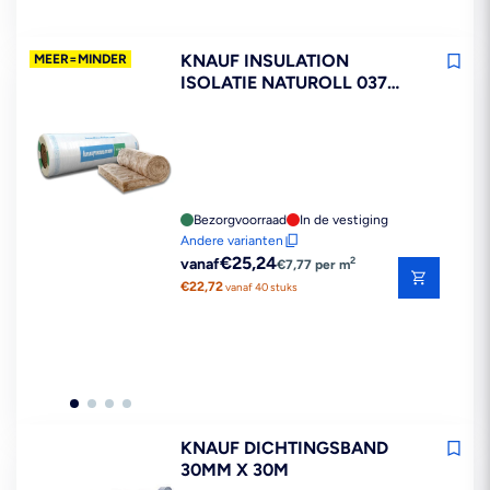
KNAUF INSULATION
MEER=MINDER
ISOLATIE NATUROLL 037
GLASWOL 5600X580MM
Bezorgvoorraad
In de vestiging
Andere varianten
Reguliere
€25,24
2
vanaf
€7,77 per m
prijs
€22,72
vanaf 40 stuks
KNAUF DICHTINGSBAND
30MM X 30M