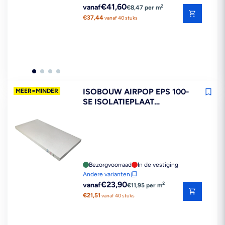
Reguliere
€41,60
2
vanaf
€8,47 per m
prijs
€37,44
vanaf 40 stuks
ISOBOUW AIRPOP EPS 100-
MEER=MINDER
SE ISOLATIEPLAAT
2000X1000MM
Bezorgvoorraad
In de vestiging
Andere varianten
Reguliere
€23,90
2
vanaf
€11,95 per m
prijs
€21,51
vanaf 40 stuks