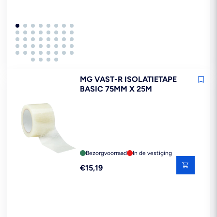
MG VAST-R ISOLATIETAPE
BASIC 75MM X 25M
Bezorgvoorraad
In de vestiging
Reguliere
€15,19
prijs