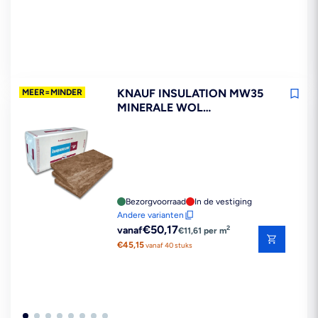
KNAUF INSULATION MW35
MEER=MINDER
MINERALE WOL
ISOLATIEPLAAT
1200X600MM
Bezorgvoorraad
In de vestiging
Andere varianten
Reguliere
€50,17
2
vanaf
€11,61 per m
prijs
€45,15
vanaf 40 stuks