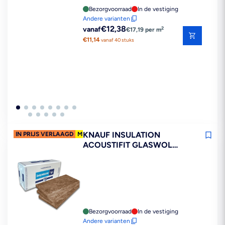
Bezorgvoorraad
In de vestiging
Andere varianten
Reguliere
€12,38
2
vanaf
€17,19 per m
prijs
€11,14
vanaf 40 stuks
KNAUF INSULATION
IN PRIJS VERLAAGD
MEER=MINDER
ACOUSTIFIT GLASWOL
ISOLATIEPLAAT
1350X600MM
Bezorgvoorraad
In de vestiging
Andere varianten