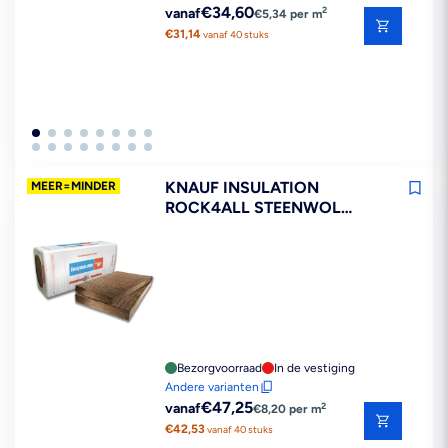
Reguliere
€34,60
2
vanaf
€5,34 per m
prijs
€31,14
vanaf 40 stuks
KNAUF INSULATION
MEER=MINDER
ROCK4ALL STEENWOL
ISOLATIEPLAAT
1200X600MM
Bezorgvoorraad
In de vestiging
Andere varianten
Reguliere
€47,25
2
vanaf
€8,20 per m
prijs
€42,53
vanaf 40 stuks