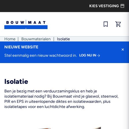
Ga
KIES VESTIGING
naar
de
inhoud
Snel best
Home
|
Bouwmaterialen
|
Isolatie
NIEUWE WEBSITE
×
Stel eenmalig een nieuw wachtwoord in.
LOG NU IN
Isolatie
Ben je bezig met een verduurzamingsklus en heb je
isolatiemateriaal nodig? Bij Bouwmaat vind je glaswol, steenwol,
PIR en EPS in uiteenlopende diktes en isolatiewaarden, plus
isolatietapes voor een luchtdichte afwerking.