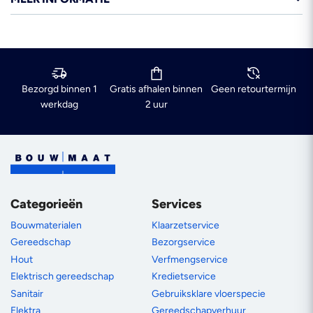
Bezorgd binnen 1
Gratis afhalen binnen
Geen retourtermijn
werkdag
2 uur
Categorieën
Services
Bouwmaterialen
Klaarzetservice
Gereedschap
Bezorgservice
Hout
Verfmengservice
Elektrisch gereedschap
Kredietservice
Sanitair
Gebruiksklare vloerspecie
Elektra
Gereedschapverhuur