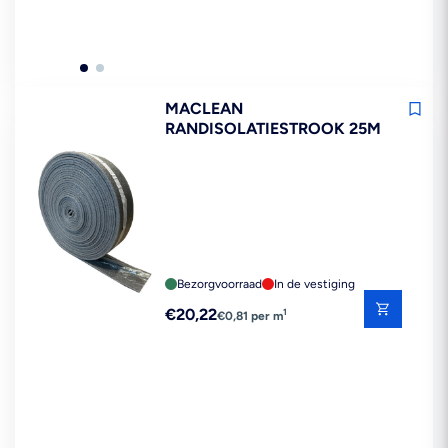
MACLEAN
RANDISOLATIESTROOK 25M
Bezorgvoorraad
In de vestiging
Reguliere
€20,22
1
€0,81 per m
prijs