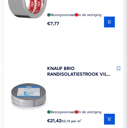
Bezorgvoorraad
In de vestiging
Reguliere
€7,77
prijs
KNAUF BRIO
RANDISOLATIESTROOK VILT
ZELFKLEVEND 10X25MM
2X5M
Bezorgvoorraad
In de vestiging
Reguliere
€21,42
1
€2,14 per m
prijs