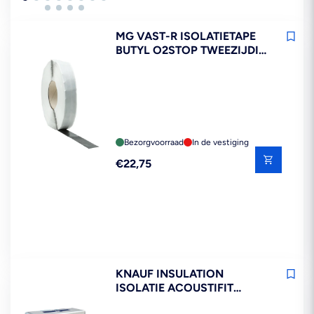
MG VAST-R ISOLATIETAPE
BUTYL O2STOP TWEEZIJDIG
30MM X 20M
Bezorgvoorraad
In de vestiging
Reguliere
€22,75
prijs
KNAUF INSULATION
ISOLATIE ACOUSTIFIT
GLASWOL 100MM RD2,7