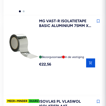
MG VAST-R ISOLATIETAPE
BASIC ALUMINIUM 75MM X
25M
Bezorgvoorraad
In de vestiging
Reguliere
€22,56
prijs
ISOVLAS PL VLASWOL
MEER=MINDER
DUURZAAM