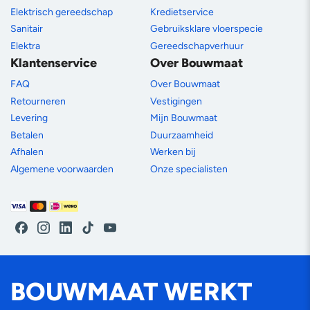
Elektrisch gereedschap
Kredietservice
Sanitair
Gebruiksklare vloerspecie
Elektra
Gereedschapverhuur
Klantenservice
Over Bouwmaat
FAQ
Over Bouwmaat
Retourneren
Vestigingen
Levering
Mijn Bouwmaat
Betalen
Duurzaamheid
Afhalen
Werken bij
Algemene voorwaarden
Onze specialisten
Betaalmethoden
Facebook
Instagram
LinkedIn
TikTok
YouTube
BOUWMAAT WERKT