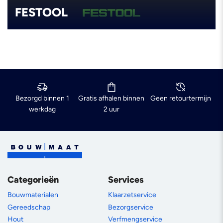
FESTOOL
Bezorgd binnen 1
Gratis afhalen binnen
Geen retourtermijn
werkdag
2 uur
Categorieën
Services
Bouwmaterialen
Klaarzetservice
Gereedschap
Bezorgservice
Hout
Verfmengservice