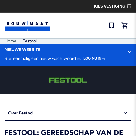
Ga
KIES VESTIGING
naar
de
inhoud
Snel best
Home
|
Festool
NIEUWE WEBSITE
×
Stel eenmalig een nieuw wachtwoord in.
LOG NU IN
Over Festool
FESTOOL: GEREEDSCHAP VAN DE