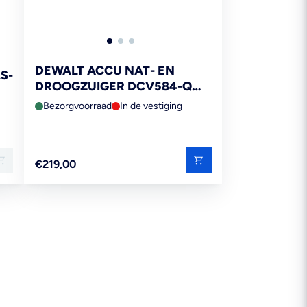
DEWALT ACCU NAT- EN
S-
DROOGZUIGER DCV584-QW
18V
Bezorgvoorraad
In de vestiging
Reguliere
€219,00
prijs