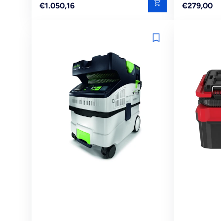
Reguliere
Reguliere
€1.050,16
€279,00
prijs
prijs