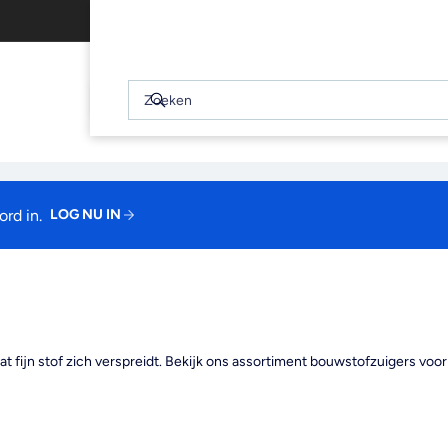
Gratis afhalen binnen 2 uur
WINKELWAGEN
(0)
Snel
bekijken
Zoeken
Zoeken
Je winkelwagen is leeg
rd in.
LOG NU IN
fijn stof zich verspreidt. Bekijk ons assortiment bouwstofzuigers voor 