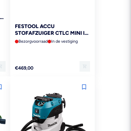
-
FESTOOL ACCU
STOFAFZUIGER CTLC MINI I-
BASIC
Bezorgvoorraad
In de vestiging
Reguliere
€469,00
prijs