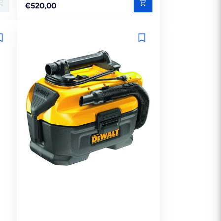
Reguliere
€520,00
prijs