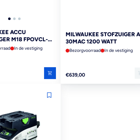
KEE ACCU
MILWAUKEE STOFZUIGER A
GER M18 FPOVCL-0
30MAC 1200 WATT
rraad
In de vestiging
Bezorgvoorraad
In de vestiging
Reguliere
€639,00
prijs