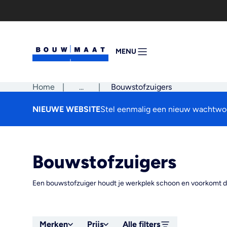
Ga
naar
de
inhoud
MENU
MENU
OPENEN
Home
|
Pad
...
|
Bouwstofzuigers
tonen
NIEUWE WEBSITE
Stel eenmalig een nieuw wachtwoo
Bouwstofzuigers
Een bouwstofzuiger houdt je werkplek schoon en voorkomt dat 
Merken
Prijs
Alle filters