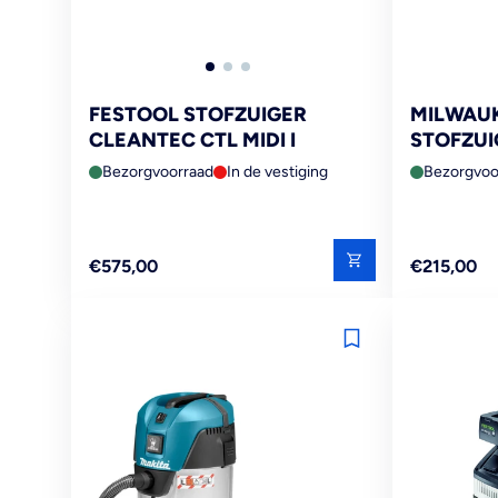
FESTOOL STOFZUIGER
MILWAU
CLEANTEC CTL MIDI I
STOFZUI
18V
Bezorgvoorraad
In de vestiging
Bezorgvoo
Reguliere
Reguliere
€575,00
€215,00
prijs
prijs