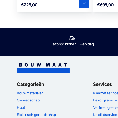
Reguliere
Reguliere
€225,00
€699,00
prijs
prijs
Bezorgd binnen 1 werkdag
Categorieën
Services
Bouwmaterialen
Klaarzetservic
Gereedschap
Bezorgservice
Hout
Verfmengservi
Elektrisch gereedschap
Kredietservice