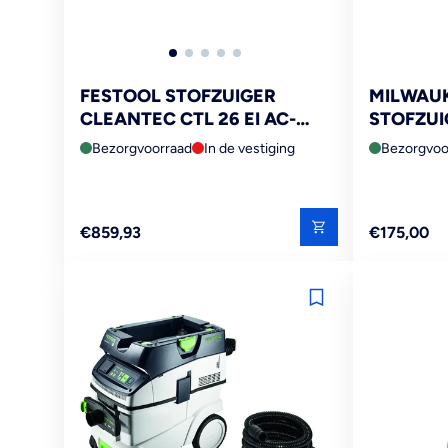
FESTOOL STOFZUIGER
MILWAU
CLEANTEC CTL 26 EI AC-
STOFZUI
RENOFIX
Bezorgvoorraad
In de vestiging
Bezorgvoo
Reguliere
Reguliere
€859,93
€175,00
prijs
prijs