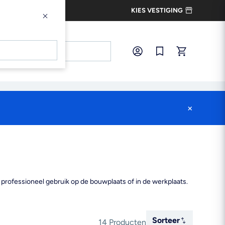
KIES VESTIGING
×
×
Inloggen
Snel bestellen
×
professioneel gebruik op de bouwplaats of in de werkplaats.
Sorteer
Sorteer
14 Producten