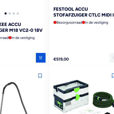
FESTOOL ACCU
STOFAFZUIGER CTLC MIDI I
BASIC
Bezorgvoorraad
In de vestiging
KEE ACCU
GER M18 VC2-0 18V
rraad
In de vestiging
Reguliere
€519,00
prijs