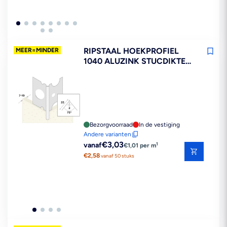
RIPSTAAL HOEKPROFIEL
MEER=MINDER
1040 ALUZINK STUCDIKTE
7MM
Bezorgvoorraad
In de vestiging
Andere varianten
Reguliere
€3,03
1
vanaf
€1,01 per m
prijs
€2,58
vanaf 50 stuks