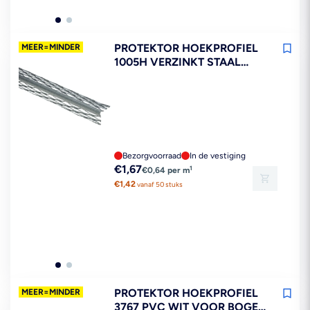
PROTEKTOR HOEKPROFIEL
MEER=MINDER
1005H VERZINKT STAAL
ROND STUCDIKTE 10 MM 260
CM
Bezorgvoorraad
In de vestiging
Reguliere
€1,67
1
€0,64 per m
prijs
€1,42
vanaf 50 stuks
PROTEKTOR HOEKPROFIEL
MEER=MINDER
3767 PVC WIT VOOR BOGEN