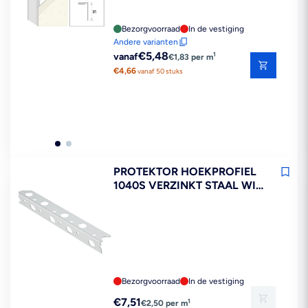
Bezorgvoorraad
In de vestiging
Andere varianten
Reguliere
€5,48
1
vanaf
€1,83 per m
prijs
€4,66
vanaf 50 stuks
PROTEKTOR HOEKPROFIEL
1040S VERZINKT STAAL WIT
STUCDIKTE 7 MM 300 CM
Bezorgvoorraad
In de vestiging
Reguliere
€7,51
1
€2,50 per m