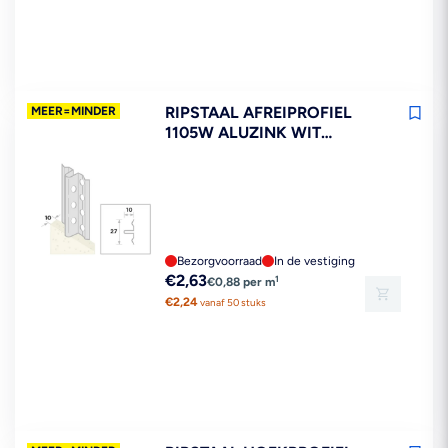
RIPSTAAL AFREIPROFIEL
MEER=MINDER
1105W ALUZINK WIT
STUCDIKTE 10MM 300CM
Bezorgvoorraad
In de vestiging
Reguliere
€2,63
1
€0,88 per m
prijs
€2,24
vanaf 50 stuks