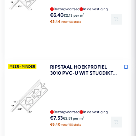
Bezorgvoorraad
In de vestiging
Reguliere
€6,40
1
€2,13 per m
prijs
€5,44
vanaf 50 stuks
RIPSTAAL HOEKPROFIEL
MEER=MINDER
3010 PVC-U WIT STUCDIKTE
10MM 300CM
Bezorgvoorraad
In de vestiging
Reguliere
€7,53
1
€2,51 per m
prijs
€6,40
vanaf 50 stuks