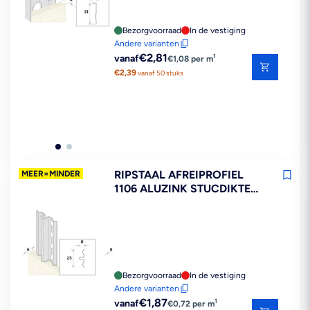
Bezorgvoorraad
In de vestiging
Andere varianten
Reguliere
€2,81
1
vanaf
€1,08 per m
prijs
€2,39
vanaf 50 stuks
RIPSTAAL AFREIPROFIEL
MEER=MINDER
1106 ALUZINK STUCDIKTE
6MM
Bezorgvoorraad
In de vestiging
Andere varianten
Reguliere
€1,87
1
vanaf
€0,72 per m