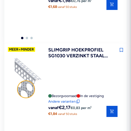
€1,98
vanaf
€0,76 per m
prijs
€1,68
vanaf 50 stuks
SLIMGRIP HOEKPROFIEL
MEER=MINDER
SG1030 VERZINKT STAAL
STUCDIKTE 1-3MM
Bezorgvoorraad
In de vestiging
Andere varianten
Reguliere
€2,17
1
vanaf
€0,83 per m
prijs
€1,84
vanaf 50 stuks