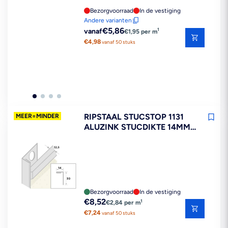
Bezorgvoorraad
In de vestiging
Andere varianten
Reguliere
€5,86
1
vanaf
€1,95 per m
prijs
€4,98
vanaf 50 stuks
RIPSTAAL STUCSTOP 1131
MEER=MINDER
ALUZINK STUCDIKTE 14MM
300CM
Bezorgvoorraad
In de vestiging
Reguliere
€8,52
1
€2,84 per m
prijs
€7,24
vanaf 50 stuks