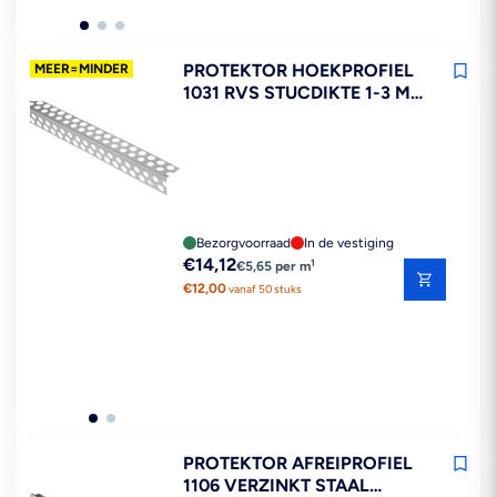
PROTEKTOR HOEKPROFIEL
MEER=MINDER
1031 RVS STUCDIKTE 1-3 MM
250 CM
Bezorgvoorraad
In de vestiging
Reguliere
€14,12
1
€5,65 per m
prijs
€12,00
vanaf 50 stuks
PROTEKTOR AFREIPROFIEL
1106 VERZINKT STAAL