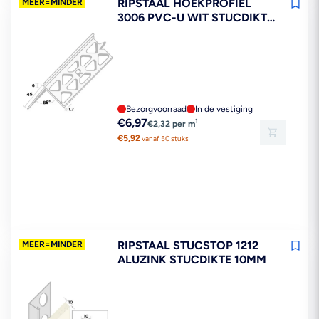
RIPSTAAL HOEKPROFIEL
MEER=MINDER
3006 PVC-U WIT STUCDIKTE
6MM 300CM
Bezorgvoorraad
In de vestiging
Reguliere
€6,97
1
€2,32 per m
prijs
€5,92
vanaf 50 stuks
RIPSTAAL STUCSTOP 1212
MEER=MINDER
ALUZINK STUCDIKTE 10MM