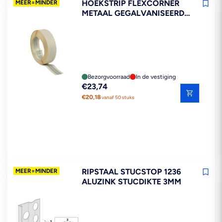
HOEKSTRIP FLEXCORNER
MEER=MINDER
METAAL GEGALVANISEERD
5,2 CM FLEXIBEL 30 METER
Bezorgvoorraad
In de vestiging
Reguliere
€23,74
prijs
€20,18
vanaf 50 stuks
RIPSTAAL STUCSTOP 1236
MEER=MINDER
ALUZINK STUCDIKTE 3MM