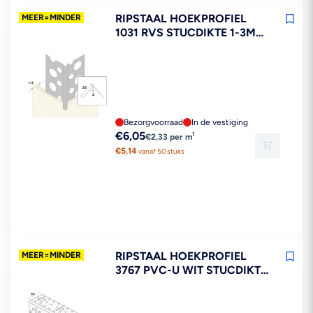
RIPSTAAL HOEKPROFIEL
MEER=MINDER
1031 RVS STUCDIKTE 1-3MM
260CM
Bezorgvoorraad
In de vestiging
Reguliere
€6,05
1
€2,33 per m
prijs
€5,14
vanaf 50 stuks
RIPSTAAL HOEKPROFIEL
MEER=MINDER
3767 PVC-U WIT STUCDIKTE
3MM BOGEN 300CM