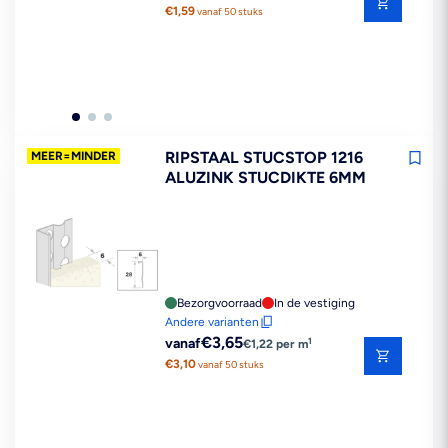
prijs
€1,59
vanaf 50 stuks
RIPSTAAL STUCSTOP 1216
MEER=MINDER
ALUZINK STUCDIKTE 6MM
Bezorgvoorraad
In de vestiging
Andere varianten
Reguliere
€3,65
1
vanaf
€1,22 per m
prijs
€3,10
vanaf 50 stuks