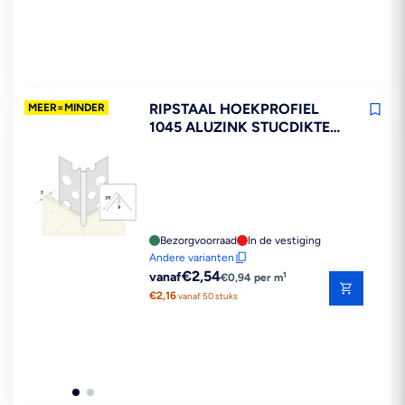
RIPSTAAL HOEKPROFIEL
MEER=MINDER
1045 ALUZINK STUCDIKTE
3MM
Bezorgvoorraad
In de vestiging
Andere varianten
Reguliere
€2,54
1
vanaf
€0,94 per m
prijs
€2,16
vanaf 50 stuks