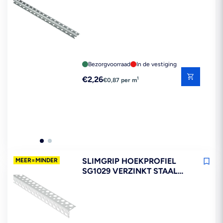
STUCDIKTE 6 MM 260 CM
Bezorgvoorraad
In de vestiging
Reguliere
€2,26
1
€0,87 per m
prijs
SLIMGRIP HOEKPROFIEL
MEER=MINDER
SG1029 VERZINKT STAAL
STUCDIKTE 1-3MM