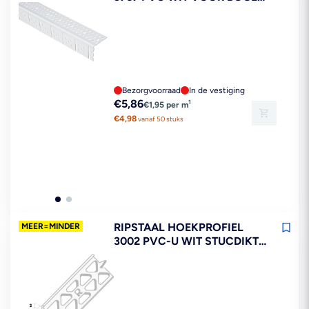
STUCDIKTE 1-3 MM 300 CM
Bezorgvoorraad
In de vestiging
Reguliere
€5,86
1
€1,95 per m
prijs
€4,98
vanaf 50 stuks
RIPSTAAL HOEKPROFIEL
MEER=MINDER
3002 PVC-U WIT STUCDIKTE
2MM 300CM