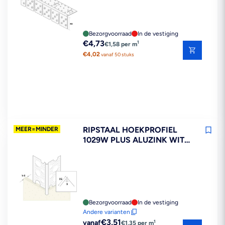
Bezorgvoorraad
In de vestiging
Reguliere
€4,73
1
€1,58 per m
prijs
€4,02
vanaf 50 stuks
RIPSTAAL HOEKPROFIEL
MEER=MINDER
1029W PLUS ALUZINK WIT
STUCKDIKTE 1-3MM
Bezorgvoorraad
In de vestiging
Andere varianten
Reguliere
€3,51
1
vanaf
€1,35 per m