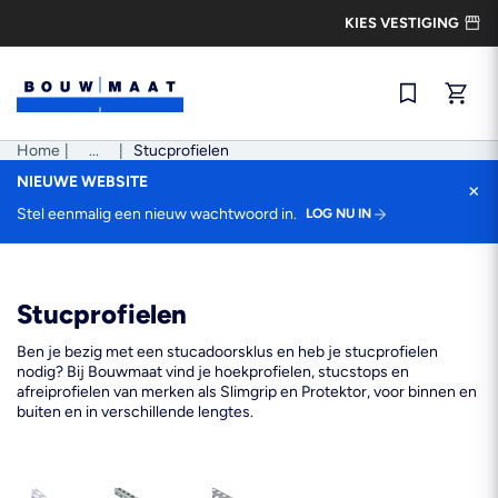
Ga
KIES VESTIGING
naar
de
inhoud
Snel best
Home
|
Pad
...
|
Stucprofielen
tonen
NIEUWE WEBSITE
×
Stel eenmalig een nieuw wachtwoord in.
LOG NU IN
Stucprofielen
Ben je bezig met een stucadoorsklus en heb je stucprofielen
nodig? Bij Bouwmaat vind je hoekprofielen, stucstops en
afreiprofielen van merken als Slimgrip en Protektor, voor binnen en
buiten en in verschillende lengtes.