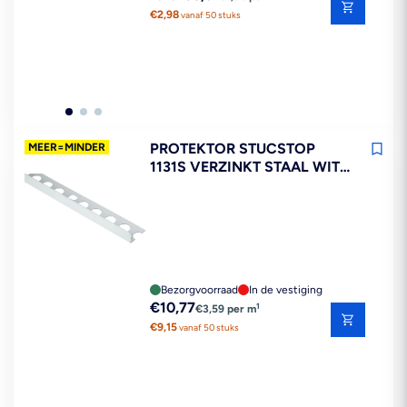
prijs
€2,98
vanaf 50 stuks
PROTEKTOR STUCSTOP
MEER=MINDER
1131S VERZINKT STAAL WIT
STUCDIKTE 12,5 MM 300 CM
Bezorgvoorraad
In de vestiging
Reguliere
€10,77
1
€3,59 per m
prijs
€9,15
vanaf 50 stuks