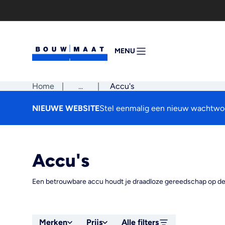
Ga
naar
de
inhoud
MENU
MENU
OPENEN
Home
|
Pad
...
|
Accu's
tonen
NIEUWE WEBSITE
Stel eenmalig een nieuw wachtwoo
Accu's
Een betrouwbare accu houdt je draadloze gereedschap op de b
Merken
Prijs
Alle filters