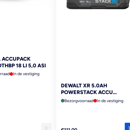
L ACCUPACK
HBP 18 LI 5,0 ASI
rraad
In de vestiging
DEWALT XR 5.0AH
POWERSTACK ACCU
DCBP518-XJ 18V
Bezorgvoorraad
In de vestiging
Reguliere
€111,00