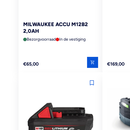
MILWAUKEE ACCU M12B2
2,0AH
Bezorgvoorraad
In de vestiging
Reguliere
Reguliere
€65,00
€169,00
prijs
prijs