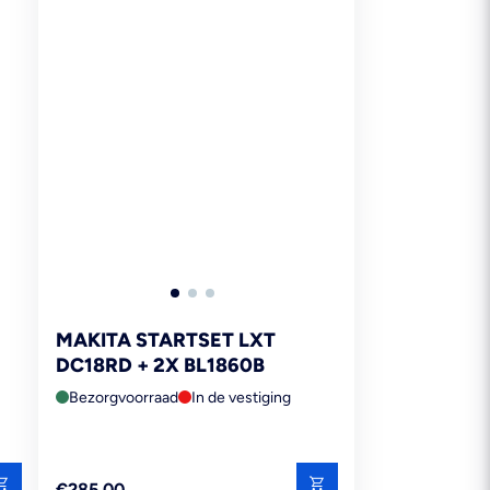
MAKITA STARTSET LXT
DC18RD + 2X BL1860B
Bezorgvoorraad
In de vestiging
Reguliere
€285,00