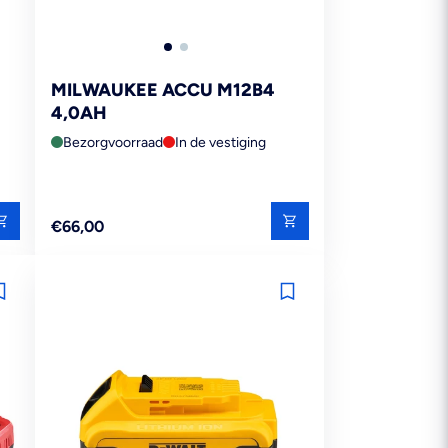
MILWAUKEE ACCU M12B4
4,0AH
Bezorgvoorraad
In de vestiging
Reguliere
€66,00
prijs