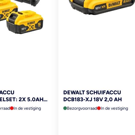
 ACCU
DEWALT SCHUIFACCU
LSET: 2X 5.0AH
DCB183-XJ 18V 2,0 AH
+ XR
rraad
In de vestiging
Bezorgvoorraad
In de vestiging
ADERDCB1104P2-QW