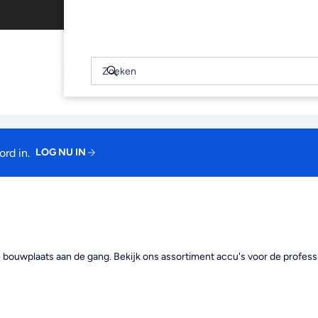
Gratis afhalen binnen 2 uur
WINKELWAGEN
(0)
Snel
bekijken
Zoeken
Zoeken
Je winkelwagen is leeg
rd in.
LOG NU IN
ouwplaats aan de gang. Bekijk ons assortiment accu's voor de professi