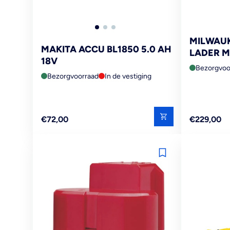
MILWAUK
MAKITA ACCU BL1850 5.0 AH
LADER M
18V
Bezorgvoo
Bezorgvoorraad
In de vestiging
Reguliere
Reguliere
€72,00
€229,00
prijs
prijs