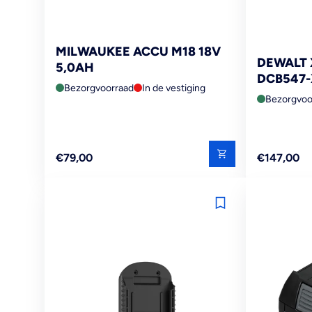
MILWAUKEE ACCU M18 18V
DEWALT 
5,0AH
DCB547-
Bezorgvoorraad
In de vestiging
Bezorgvoo
Reguliere
Reguliere
€79,00
€147,00
prijs
prijs