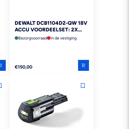
DEWALT DCB1104D2-QW 18V
ACCU VOORDEELSET: 2X
2.0AH ACCU'S + XR
Bezorgvoorraad
In de vestiging
MULTILADER
Reguliere
€150,00
prijs