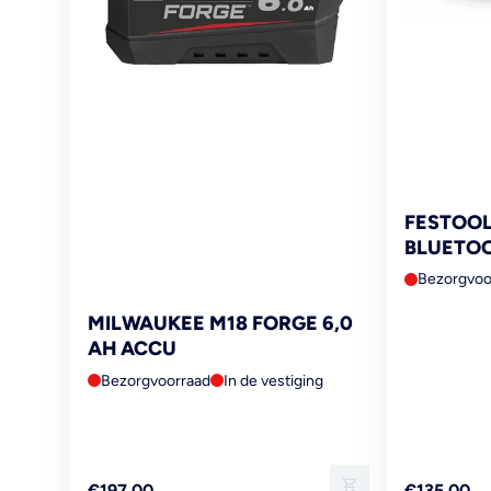
FESTOO
BLUETOOT
Bezorgvoo
MILWAUKEE M18 FORGE 6,0
AH ACCU
Bezorgvoorraad
In de vestiging
Reguliere
Reguliere
€197,00
€135,00