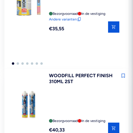
Bezorgvoorraad
In de vestiging
Andere varianten
Reguliere
€35,55
prijs
WOODFILL PERFECT FINISH
310ML 2ST
Bezorgvoorraad
In de vestiging
Reguliere
€40,33