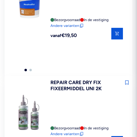
Bezorgvoorraad
In de vestiging
Andere varianten
Reguliere
€19,50
vanaf
prijs
REPAIR CARE DRY FIX
FIXEERMIDDEL UNI 2K
Bezorgvoorraad
In de vestiging
Andere varianten