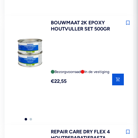
BOUWMAAT 2K EPOXY
HOUTVULLER SET 500GR
Bezorgvoorraad
In de vestiging
Reguliere
€22,55
prijs
REPAIR CARE DRY FLEX 4
HOUTREPARATIEPASTA