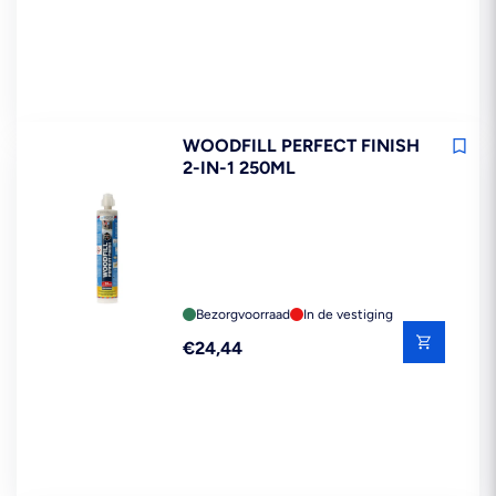
WOODFILL PERFECT FINISH
2-IN-1 250ML
Bezorgvoorraad
In de vestiging
Reguliere
€24,44
prijs