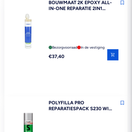
BOUWMAAT 2K EPOXY ALL-
IN-ONE REPARATIE 2IN1
250ML
Bezorgvoorraad
In de vestiging
Reguliere
€37,40
prijs
POLYFILLA PRO
REPARATIESPACK S230 WIT
500ML