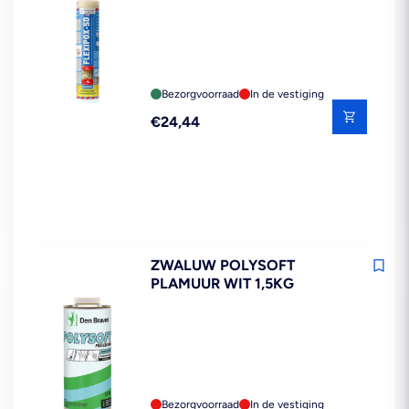
Bezorgvoorraad
In de vestiging
Reguliere
€24,44
prijs
ZWALUW POLYSOFT
PLAMUUR WIT 1,5KG
Bezorgvoorraad
In de vestiging