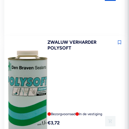
prijs
ZWALUW VERHARDER
POLYSOFT
Bezorgvoorraad
In de vestiging
Reguliere
€3,72
prijs