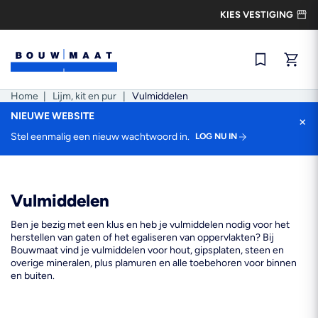
Ga
KIES VESTIGING
naar
de
inhoud
Snel best
Home
|
Lijm, kit en pur
|
Vulmiddelen
NIEUWE WEBSITE
×
Stel eenmalig een nieuw wachtwoord in.
LOG NU IN
Vulmiddelen
Ben je bezig met een klus en heb je vulmiddelen nodig voor het
herstellen van gaten of het egaliseren van oppervlakten? Bij
Bouwmaat vind je vulmiddelen voor hout, gipsplaten, steen en
overige mineralen, plus plamuren en alle toebehoren voor binnen
en buiten.