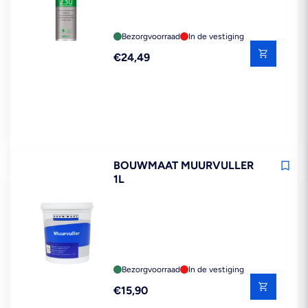
Bezorgvoorraad
In de vestiging
Reguliere
€24,49
prijs
BOUWMAAT MUURVULLER
1L
Bezorgvoorraad
In de vestiging
Reguliere
€15,90
prijs