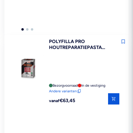
prijs
POLYFILLA PRO
HOUTREPARATIEPASTA
W350
Bezorgvoorraad
In de vestiging
Andere varianten
Reguliere
€63,45
vanaf
prijs