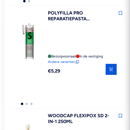
POLYFILLA PRO
REPARATIEPASTA
BUITENVOEG S340
Bezorgvoorraad
In de vestiging
Andere varianten
Reguliere
€5,29
prijs
WOODCAP FLEXIPOX SD 2-
IN-1 250ML