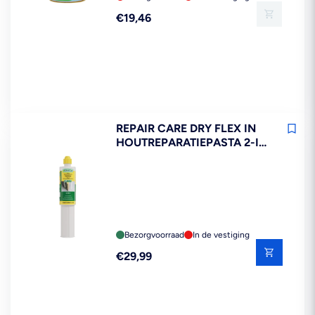
Reguliere
€19,46
prijs
REPAIR CARE DRY FLEX IN
HOUTREPARATIEPASTA 2-IN-
1 150ML
Bezorgvoorraad
In de vestiging
Reguliere
€29,99
prijs