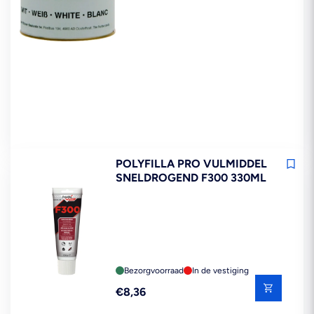
POLYFILLA PRO VULMIDDEL
SNELDROGEND F300 330ML
Bezorgvoorraad
In de vestiging
Reguliere
€8,36
prijs