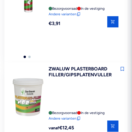
Bezorgvoorraad
In de vestiging
Andere varianten
Reguliere
€3,91
prijs
ZWALUW PLASTERBOARD
FILLER/GIPSPLATENVULLER
Bezorgvoorraad
In de vestiging
Andere varianten
Reguliere
€12,45
vanaf