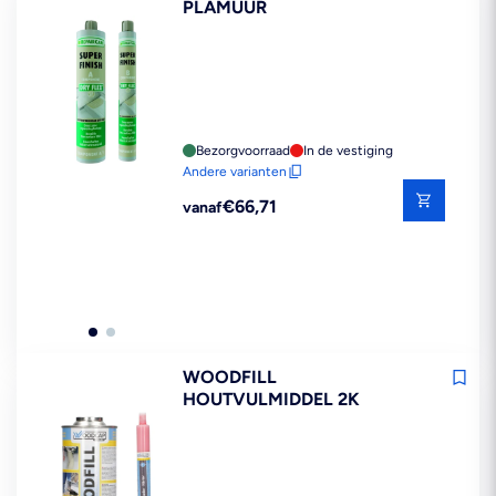
PLAMUUR
Bezorgvoorraad
In de vestiging
Andere varianten
Reguliere
€66,71
vanaf
prijs
WOODFILL
HOUTVULMIDDEL 2K