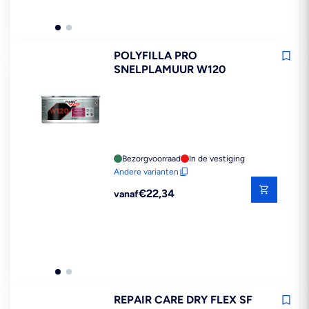
POLYFILLA PRO
SNELPLAMUUR W120
Bezorgvoorraad
In de vestiging
Andere varianten
Reguliere
€22,34
vanaf
prijs
REPAIR CARE DRY FLEX SF