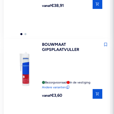
Reguliere
€38,91
vanaf
prijs
BOUWMAAT
GIPSPLAATVULLER
Bezorgvoorraad
In de vestiging
Andere varianten
Reguliere
€3,60
vanaf
prijs