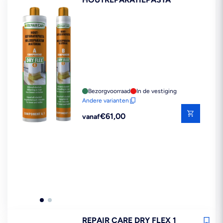
Bezorgvoorraad
In de vestiging
Andere varianten
Reguliere
€61,00
vanaf
prijs
REPAIR CARE DRY FLEX 1