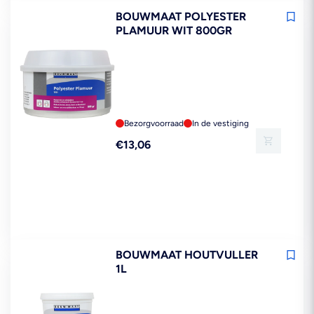
BOUWMAAT POLYESTER
PLAMUUR WIT 800GR
Bezorgvoorraad
In de vestiging
Reguliere
€13,06
prijs
BOUWMAAT HOUTVULLER
1L