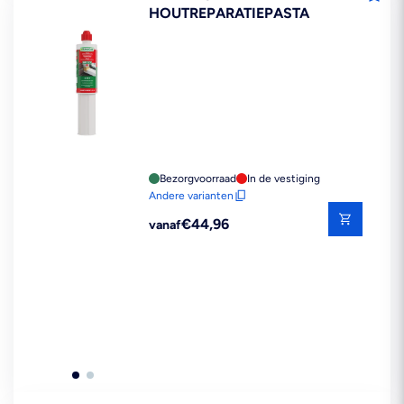
HOUTREPARATIEPASTA
Bezorgvoorraad
In de vestiging
Andere varianten
Reguliere
€44,96
vanaf
prijs