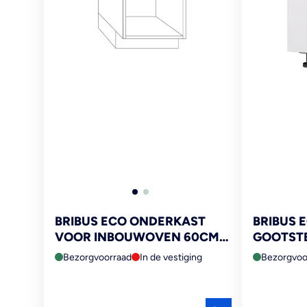
BRIBUS ECO ONDERKAST
BRIBUS 
VOOR INBOUWOVEN 60CM
GOOTST
STELPOTEN NISMAAT 59CM
60CM 1 
Bezorgvoorraad
In de vestiging
Bezorgvoo
FSC MIX 70%
SCHIJNL