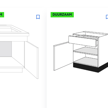
M
DUURZAAM