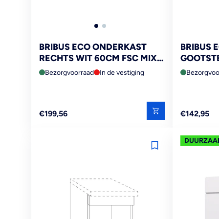
BRIBUS ECO ONDERKAST
BRIBUS 
RECHTS WIT 60CM FSC MIX
GOOTSTE
70%
60CM 1 
Bezorgvoorraad
In de vestiging
Bezorgvoo
SCHIJNL
Reguliere
Reguliere
€199,56
€142,95
prijs
prijs
DUURZAA