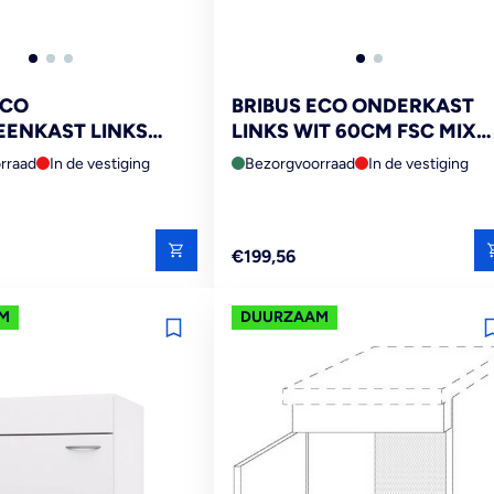
ECO
BRIBUS ECO ONDERKAST
ENKAST LINKS
LINKS WIT 60CM FSC MIX
DEUR MET
70%
rraad
In de vestiging
Bezorgvoorraad
In de vestiging
ADE FSC MIX 70%
Reguliere
€199,56
prijs
M
DUURZAAM