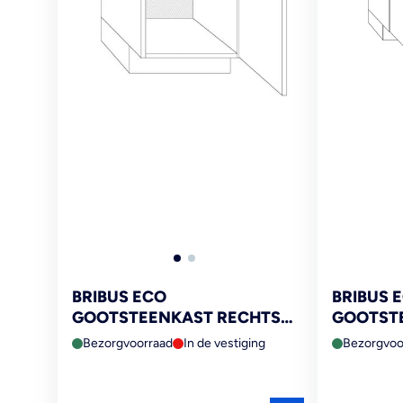
BRIBUS ECO
BRIBUS 
GOOTSTEENKAST RECHTS
GOOTST
50CM MET STELPOTEN 19MM
100(50-
Bezorgvoorraad
In de vestiging
Bezorgvoo
FSC MIX 70%
MIX 70%