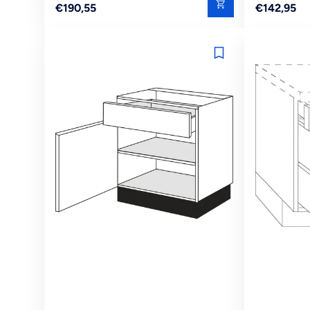
Reguliere
Reguliere
€190,55
€142,95
prijs
prijs