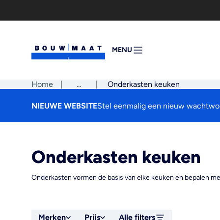
Ga
naar
de
inhoud
MENU
MENU
OPENEN
Home
|
Pad
...
|
Onderkasten keuken
tonen
NIEUWE WEBSITE
Stel eenmalig een nieuw wachtwoo
Onderkasten keuken
Onderkasten vormen de basis van elke keuken en bepalen mede
Merken
Prijs
Alle filters