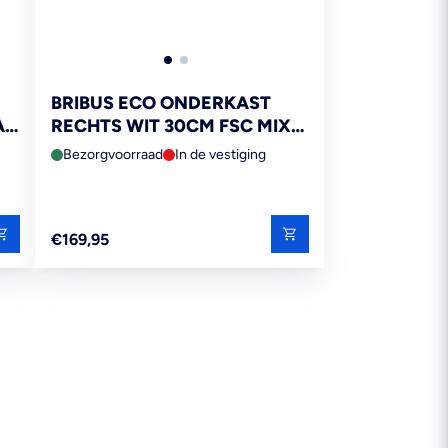
BRIBUS ECO ONDERKAST
A
RECHTS WIT 30CM FSC MIX
M
70%
Bezorgvoorraad
In de vestiging
Reguliere
€169,95
prijs