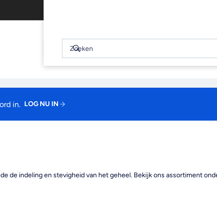
Gratis afhalen binnen 2 uur
WINKELWAGEN
(0)
Snel
bekijken
Zoeken
Zoeken
Je winkelwagen is leeg
rd in.
LOG NU IN
 de indeling en stevigheid van het geheel. Bekijk ons assortiment onde