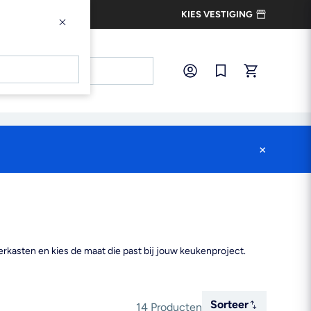
KIES VESTIGING
×
×
Inloggen
Snel bestellen
×
rkasten en kies de maat die past bij jouw keukenproject.
Sorteer
Sorteer
14 Producten