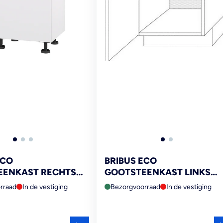
ECO
BRIBUS ECO
EENKAST RECHTS
GOOTSTEENKAST LINKS
DEUR MET
50CM MET STELPOTEN 19
rraad
In de vestiging
Bezorgvoorraad
In de vestiging
ADE FSC MIX 70%
FSC MIX 70%