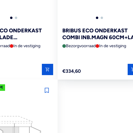
ECO ONDERKAST
BRIBUS ECO ONDERKAST
LADE
COMBI INB.MAGN 60CM+L
RAADLA FSC MIX
STELPOTEN NISMAAT 45C
rraad
In de vestiging
Bezorgvoorraad
In de vestiging
FSC MIX 70%
Reguliere
€334,60
prijs
M