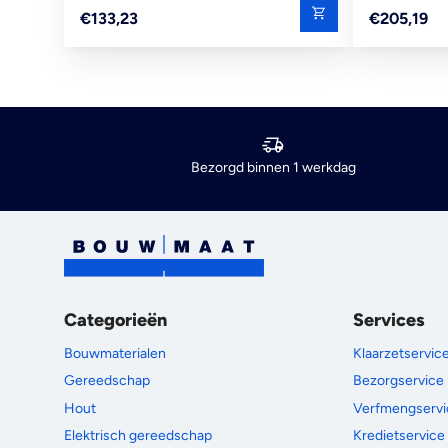
Reguliere
Reguliere
€133,23
€205,19
prijs
prijs
Bezorgd binnen 1 werkdag
Categorieën
Services
Bouwmaterialen
Klaarzetservic
Gereedschap
Bezorgservice
Hout
Verfmengservi
Elektrisch gereedschap
Kredietservice