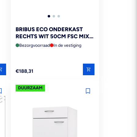
BRIBUS ECO ONDERKAST
RECHTS WIT 50CM FSC MIX
70%
Bezorgvoorraad
In de vestiging
Reguliere
€188,31
prijs
DUURZAAM