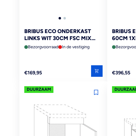
BRIBUS ECO ONDERKAST
BRIBUS 
LINKS WIT 30CM FSC MIX
60CM 1X
70%
2XVOOR
Bezorgvoorraad
In de vestiging
Bezorgvoo
70%
Reguliere
Reguliere
€169,95
€396,55
prijs
prijs
DUURZAAM
DUURZAA