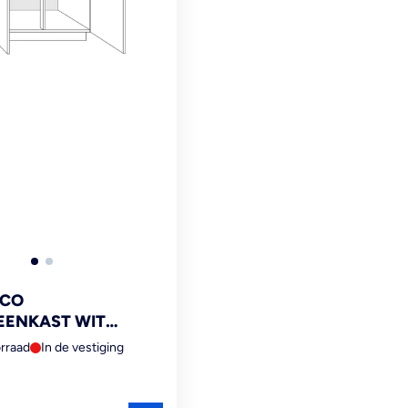
ECO
EENKAST WIT
50)CM 2-DEURS FSC
rraad
In de vestiging