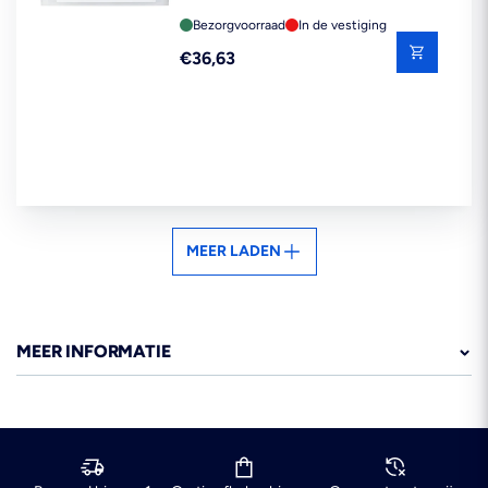
Bezorgvoorraad
In de vestiging
Reguliere
€36,63
prijs
MEER LADEN
MEER INFORMATIE