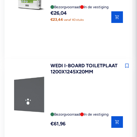
Bezorgvoorraad
In de vestiging
Reguliere
€26,04
prijs
€23,44
vanaf 40 stuks
WEDI I-BOARD TOILETPLAAT
1200X1245X20MM
Bezorgvoorraad
In de vestiging
Reguliere
€61,96
prijs