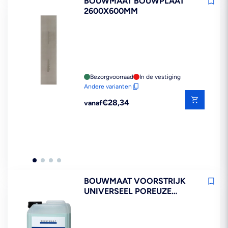
BOUWMAAT BOUWPLAAT
2600X600MM
Bezorgvoorraad
In de vestiging
Andere varianten
Reguliere
€28,34
vanaf
prijs
BOUWMAAT VOORSTRIJK
UNIVERSEEL POREUZE
ONDERGROND 5L