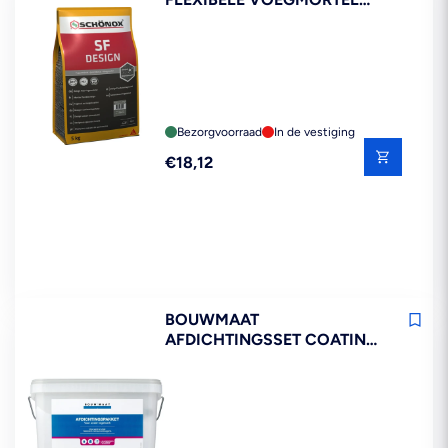
BAHAMABEIGE 5KG
Bezorgvoorraad
In de vestiging
Reguliere
€18,12
prijs
BOUWMAAT
AFDICHTINGSSET COATING
4KG KIMBAND 12M