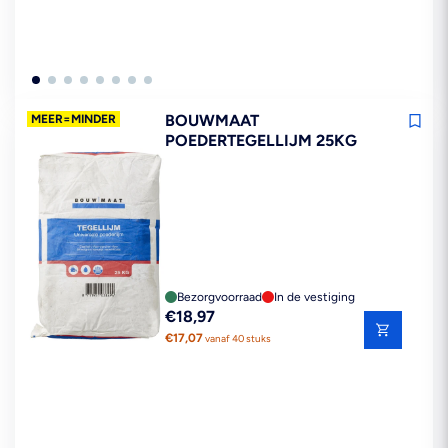
BOUWMAAT
MEER=MINDER
POEDERTEGELLIJM 25KG
Bezorgvoorraad
In de vestiging
Reguliere
€18,97
prijs
€17,07
vanaf 40 stuks