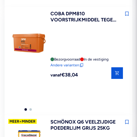
COBA DPM810
VOORSTRIJKMIDDEL TEGEL
OVER TEGEL
Bezorgvoorraad
In de vestiging
Andere varianten
Reguliere
€38,04
vanaf
prijs
SCHÖNOX Q6 VEELZIJDIGE
MEER=MINDER
POEDERLIJM GRIJS 25KG