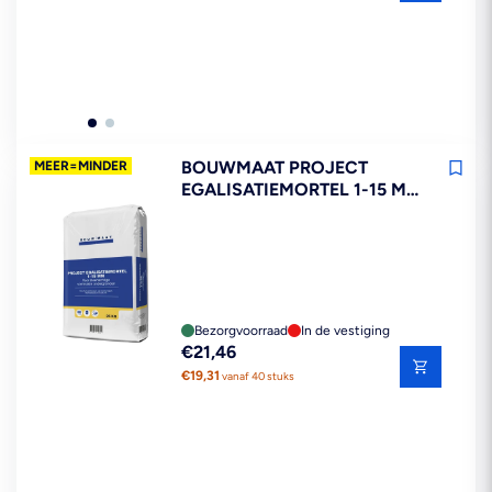
prijs
BOUWMAAT PROJECT
MEER=MINDER
EGALISATIEMORTEL 1-15 MM
25KG
Bezorgvoorraad
In de vestiging
Reguliere
€21,46
prijs
€19,31
vanaf 40 stuks