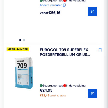
Bezorgvoorraad
In de vestiging
Andere varianten
Reguliere
€56,16
vanaf
prijs
EUROCOL 709 SUPERFLEX
MEER=MINDER
POEDERTEGELLIJM GRIJS
25KG
Bezorgvoorraad
In de vestiging
Reguliere
€24,95
prijs
€22,46
vanaf 40 stuks