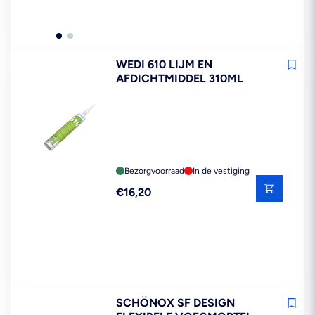
WEDI 610 LIJM EN
AFDICHTMIDDEL 310ML
Bezorgvoorraad
In de vestiging
Reguliere
€16,20
prijs
SCHÖNOX SF DESIGN