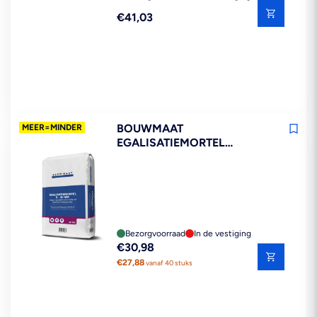
Reguliere
€41,03
prijs
BOUWMAAT
MEER=MINDER
EGALISATIEMORTEL
VEZELVERSTERKT 5-40MM
25KG
Bezorgvoorraad
In de vestiging
Reguliere
€30,98
prijs
€27,88
vanaf 40 stuks