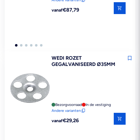
Reguliere
€87,79
vanaf
prijs
WEDI ROZET
GEGALVANISEERD Ø35MM
Bezorgvoorraad
In de vestiging
Andere varianten
Reguliere
€29,26
vanaf
prijs