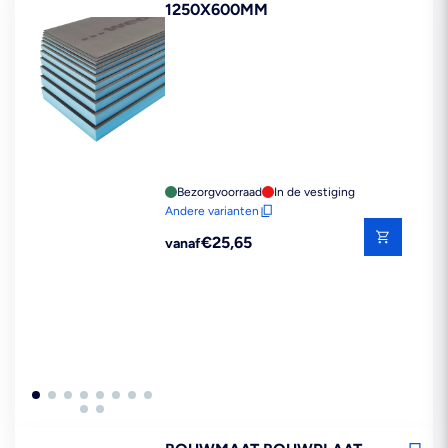
1250X600MM
Bezorgvoorraad
In de vestiging
Andere varianten
Reguliere
€25,65
vanaf
prijs