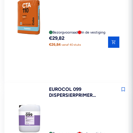
Bezorgvoorraad
In de vestiging
Reguliere
€29,82
prijs
€26,84
vanaf 40 stuks
EUROCOL 099
DISPERSIERPRIMER
POREUZE ONDERGROND