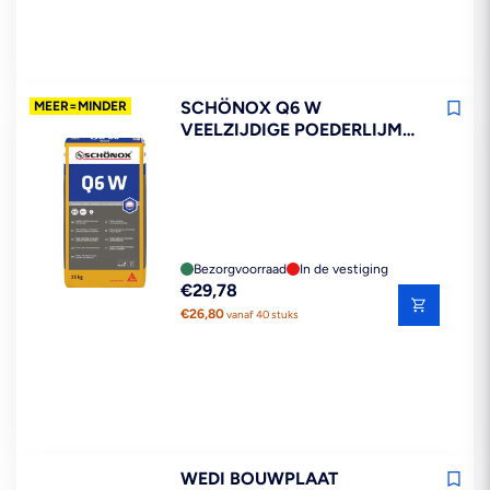
SCHÖNOX Q6 W
MEER=MINDER
VEELZIJDIGE POEDERLIJM
WIT 25KG
Bezorgvoorraad
In de vestiging
Reguliere
€29,78
prijs
€26,80
vanaf 40 stuks
WEDI BOUWPLAAT