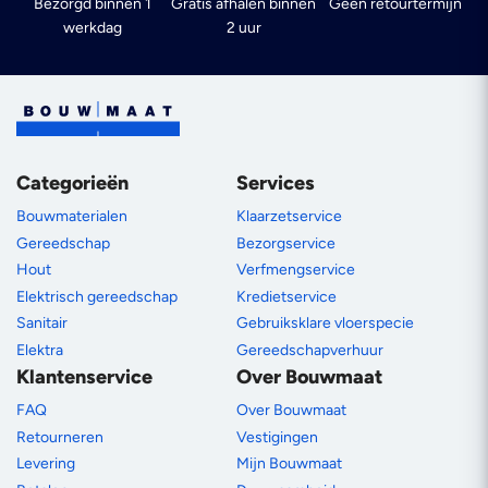
Bezorgd binnen 1
Gratis afhalen binnen
Geen retourtermijn
werkdag
2 uur
Categorieën
Services
Bouwmaterialen
Klaarzetservice
Gereedschap
Bezorgservice
Hout
Verfmengservice
Elektrisch gereedschap
Kredietservice
Sanitair
Gebruiksklare vloerspecie
Elektra
Gereedschapverhuur
Klantenservice
Over Bouwmaat
FAQ
Over Bouwmaat
Retourneren
Vestigingen
Levering
Mijn Bouwmaat