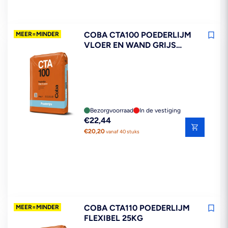
COBA CTA100 POEDERLIJM
MEER=MINDER
VLOER EN WAND GRIJS
25KG
Bezorgvoorraad
In de vestiging
Reguliere
€22,44
prijs
€20,20
vanaf 40 stuks
COBA CTA110 POEDERLIJM
MEER=MINDER
FLEXIBEL 25KG