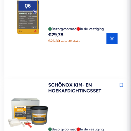
Bezorgvoorraad
In de vestiging
Reguliere
€29,78
prijs
€26,80
vanaf 40 stuks
SCHÖNOX KIM- EN
HOEKAFDICHTINGSSET
Bezorgvoorraad
In de vestiging