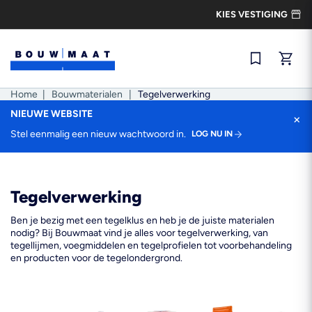
Ga
KIES VESTIGING
naar
de
inhoud
Snel best
Home
|
Bouwmaterialen
|
Tegelverwerking
NIEUWE WEBSITE
×
Stel eenmalig een nieuw wachtwoord in.
LOG NU IN
Tegelverwerking
Ben je bezig met een tegelklus en heb je de juiste materialen
nodig? Bij Bouwmaat vind je alles voor tegelverwerking, van
tegellijmen, voegmiddelen en tegelprofielen tot voorbehandeling
en producten voor de tegelondergrond.