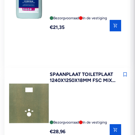
Bezorgvoorraad
In de vestiging
Reguliere
€21,35
prijs
SPAANPLAAT TOILETPLAAT
1240X1250X18MM FSC MIX
70%
Bezorgvoorraad
In de vestiging
Reguliere
€28,96