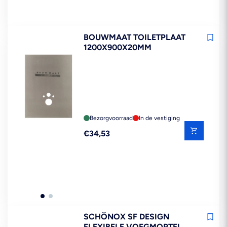
BOUWMAAT TOILETPLAAT
1200X900X20MM
Bezorgvoorraad
In de vestiging
Reguliere
€34,53
prijs
SCHÖNOX SF DESIGN
FLEXIBELE VOEGMORTEL