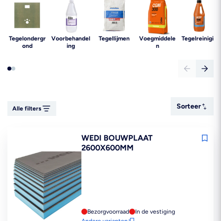
Tegelondergr
Voorbehandel
Tegellijmen
Voegmiddele
Tegelreiniging
ond
ing
n
Sorteer
Sorteer
Alle filters
WEDI BOUWPLAAT
2600X600MM
Bezorgvoorraad
In de vestiging
Andere varianten