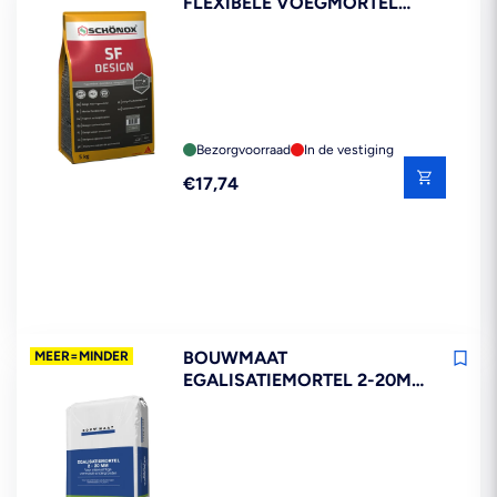
FLEXIBELE VOEGMORTEL
ZANDSTEEN 5 KG
Bezorgvoorraad
In de vestiging
Reguliere
€17,74
prijs
BOUWMAAT
MEER=MINDER
EGALISATIEMORTEL 2-20MM
25KG