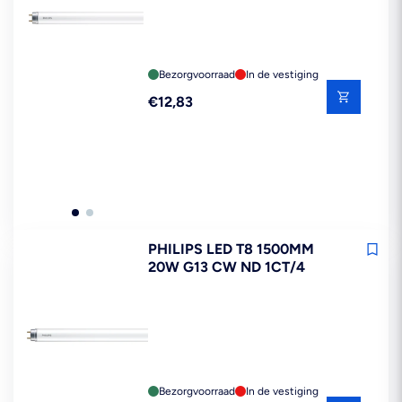
Bezorgvoorraad
In de vestiging
Reguliere
€12,83
prijs
PHILIPS LED T8 1500MM
20W G13 CW ND 1CT/4
Bezorgvoorraad
In de vestiging