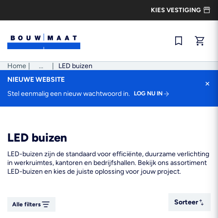
Ga
KIES VESTIGING
naar
de
inhoud
Snel best
Home
|
Pad
...
|
LED buizen
tonen
NIEUWE WEBSITE
×
Stel eenmalig een nieuw wachtwoord in.
LOG NU IN
LED buizen
LED-buizen zijn de standaard voor efficiënte, duurzame verlichting
in werkruimtes, kantoren en bedrijfshallen. Bekijk ons assortiment
LED-buizen en kies de juiste oplossing voor jouw project.
Sorteer
Sorteer
Alle filters