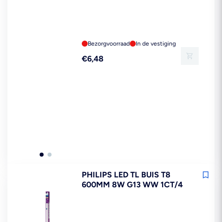
Bezorgvoorraad
In de vestiging
Reguliere
€6,48
prijs
PHILIPS LED TL BUIS T8
600MM 8W G13 WW 1CT/4