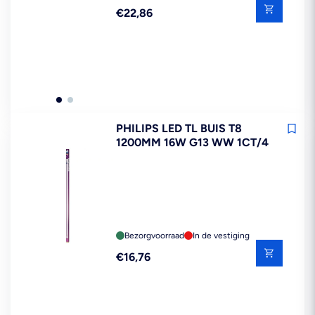
Reguliere
€22,86
prijs
PHILIPS LED TL BUIS T8
1200MM 16W G13 WW 1CT/4
Bezorgvoorraad
In de vestiging
Reguliere
€16,76
prijs