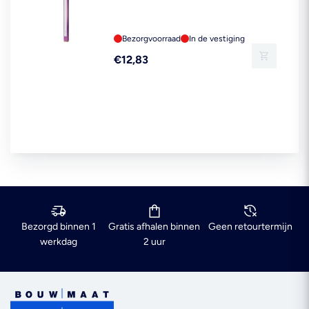
Bezorgvoorraad
In de vestiging
Reguliere
€12,83
prijs
Bezorgd binnen 1
Gratis afhalen binnen
Geen retourtermijn
werkdag
2 uur