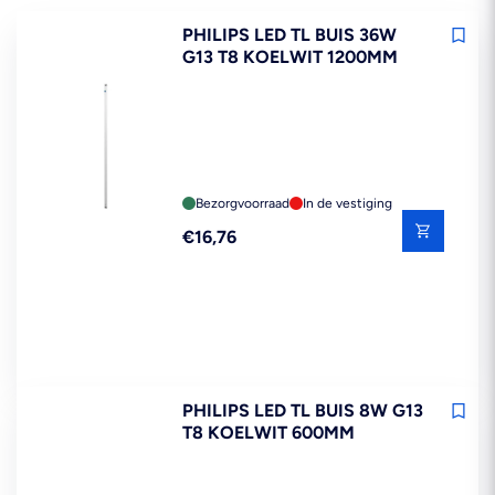
PHILIPS LED TL BUIS 36W
G13 T8 KOELWIT 1200MM
Bezorgvoorraad
In de vestiging
Reguliere
€16,76
prijs
PHILIPS LED TL BUIS 8W G13
T8 KOELWIT 600MM