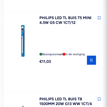
PHILIPS LED TL BUIS T5 MINI
4.5W G5 CW 1CT/12
Bezorgvoorraad
In de vestiging
Reguliere
€11,03
prijs
PHILIPS LED TL BUIS T8
1500MM 20W G13 WW 1CT/4