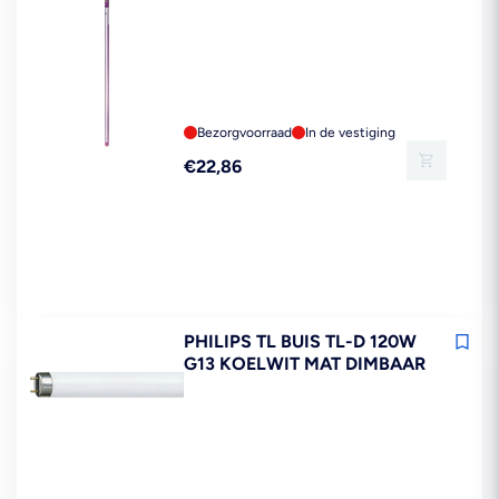
Bezorgvoorraad
In de vestiging
Reguliere
€22,86
prijs
PHILIPS TL BUIS TL-D 120W
G13 KOELWIT MAT DIMBAAR