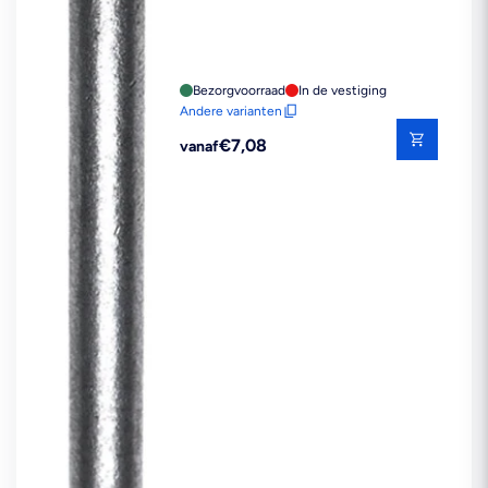
Bezorgvoorraad
In de vestiging
Andere varianten
Reguliere
€7,08
vanaf
prijs