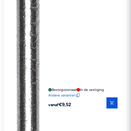
Bezorgvoorraad
In de vestiging
Andere varianten
Reguliere
€9,52
vanaf
prijs