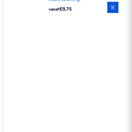
Reguliere
€9,75
vanaf
prijs