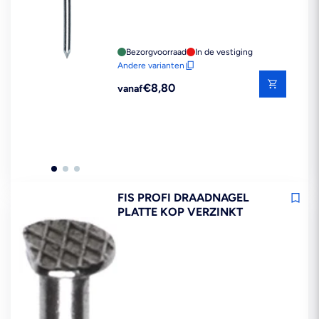
Bezorgvoorraad
In de vestiging
Andere varianten
Reguliere
€8,80
vanaf
prijs
FIS PROFI DRAADNAGEL
PLATTE KOP VERZINKT