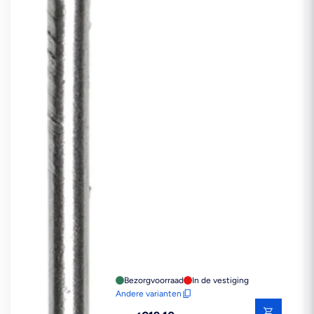
Bezorgvoorraad
In de vestiging
Andere varianten
Reguliere