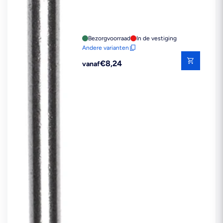
Bezorgvoorraad
In de vestiging
Andere varianten
Reguliere
€8,24
vanaf
prijs