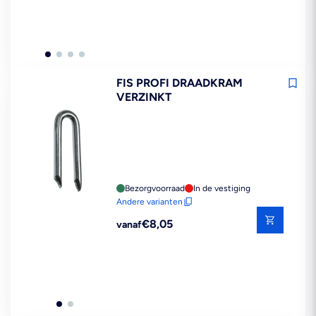
FIS PROFI DRAADKRAM
VERZINKT
Bezorgvoorraad
In de vestiging
Andere varianten
Reguliere
€8,05
vanaf
prijs