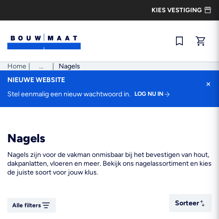
Ga
KIES VESTIGING
naar
de
inhoud
Snel best
Home
|
Pad
...
|
Nagels
tonen
NIEUWE WEBSITE
×
Stel eenmalig een nieuw wachtwoord in.
LOG NU IN
Nagels
Nagels zijn voor de vakman onmisbaar bij het bevestigen van hout,
dakpanlatten, vloeren en meer. Bekijk ons nagelassortiment en kies
de juiste soort voor jouw klus.
Sorteer
Sorteer
Alle filters