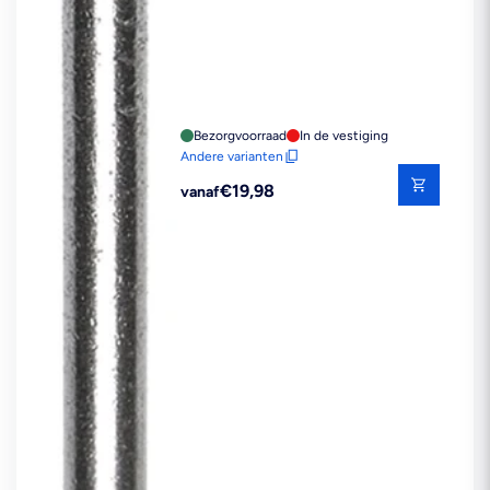
Bezorgvoorraad
In de vestiging
Andere varianten
Reguliere
€19,98
vanaf
prijs