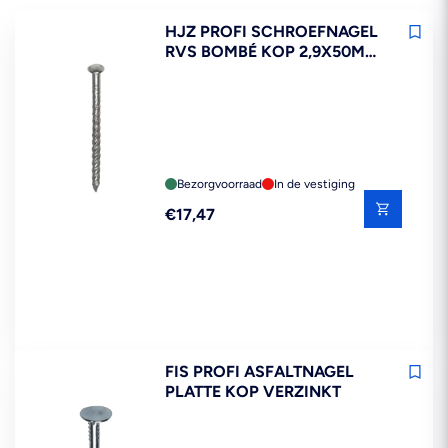
HJZ PROFI SCHROEFNAGEL
RVS BOMBÉ KOP 2,9X50MM
125ST
Bezorgvoorraad
In de vestiging
Reguliere
€17,47
prijs
FIS PROFI ASFALTNAGEL
PLATTE KOP VERZINKT