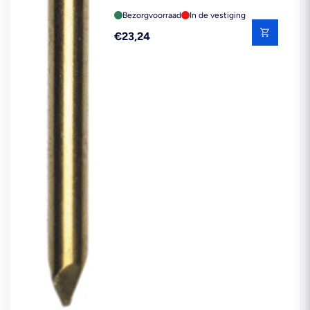
Bezorgvoorraad
In de vestiging
Reguliere
€23,24
prijs