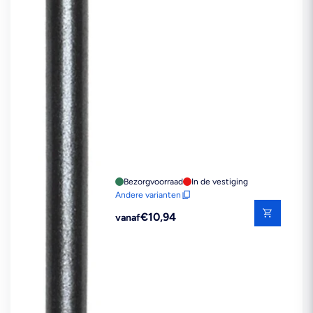
Bezorgvoorraad
In de vestiging
Andere varianten
Reguliere
€10,94
vanaf
prijs