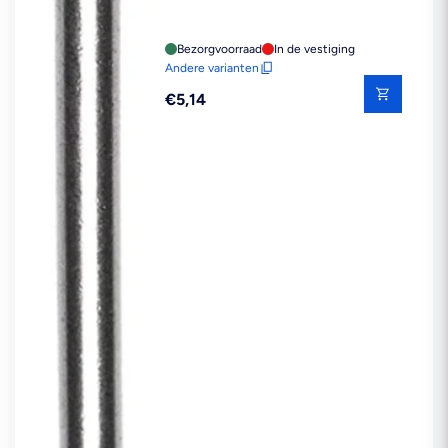
Bezorgvoorraad
In de vestiging
Andere varianten
Reguliere
€5,14
prijs