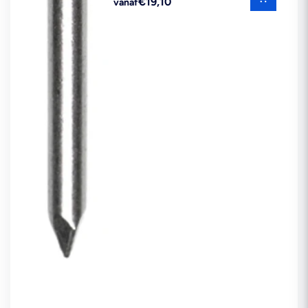
€19,10
vanaf
prijs