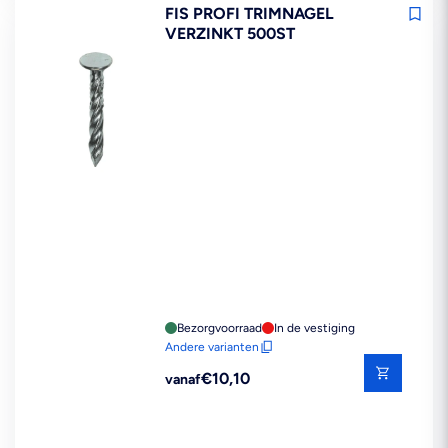
FIS PROFI TRIMNAGEL
VERZINKT 500ST
Bezorgvoorraad
In de vestiging
Andere varianten
Reguliere
€10,10
vanaf
prijs