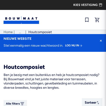
Ga
KIES VESTIGING
naar
de
inhoud
Snel best
Home
|
Pad
...
|
Houtcomposiet
tonen
NIEUWE WEBSITE
×
Stel eenmalig een nieuw wachtwoord in.
LOG NU IN
Houtcomposiet
Ben je bezig met een buitenklus en heb je houtcomposiet nodig?
Bij Bouwmaat vind je het juiste materiaal voor terrassen,
vlonderpaden, schuttingen, gevelbekleding en tuinmeubelen, in
diverse breedtes, hoogtes en lengtes.
Sorteer
Sorteer
Alle filters