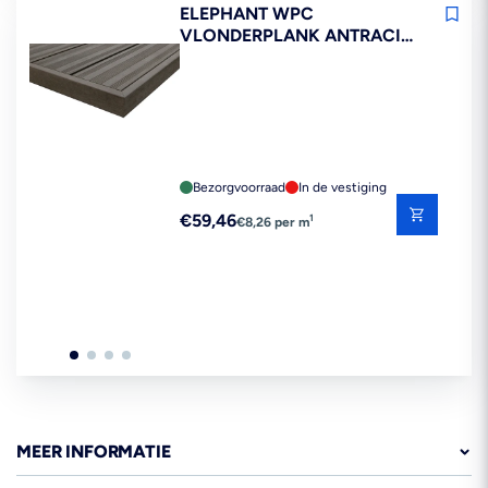
ELEPHANT WPC
VLONDERPLANK ANTRACIET
21X145X3600MM 2ST FSC
100%
Bezorgvoorraad
In de vestiging
Reguliere
€59,46
1
€8,26 per m
prijs
MEER INFORMATIE