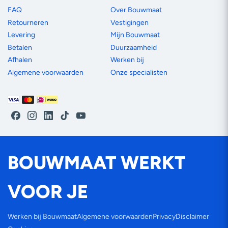
FAQ
Over Bouwmaat
Retourneren
Vestigingen
Levering
Mijn Bouwmaat
Betalen
Duurzaamheid
Afhalen
Werken bij
Algemene voorwaarden
Onze specialisten
Betaalmethoden
Facebook
Instagram
LinkedIn
TikTok
YouTube
BOUWMAAT WERKT
VOOR JE
Werken bij Bouwmaat
Algemene voorwaarden
Privacy
Disclaimer