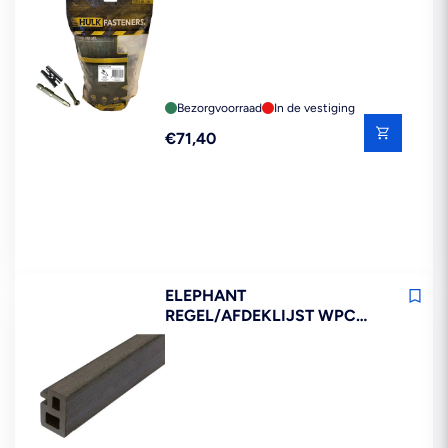
Bezorgvoorraad
In de vestiging
Reguliere
€71,40
prijs
ELEPHANT
REGEL/AFDEKLIJST WPC
ANTRACIET 30X50X2250MM
2ST FSC 100%