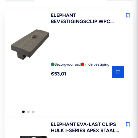
ELEPHANT
BEVESTIGINGSCLIP WPC
ANTRACIET 100ST
Bezorgvoorraad
In de vestiging
Reguliere
€53,01
prijs
ELEPHANT EVA-LAST CLIPS
HULK I-SERIES APEX STAAL
ZWART 125ST