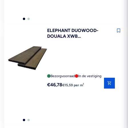
ELEPHANT DUOWOOD-
DOUALA XWB
VLONDERPLANK
25X250X3000MM
GROEF/GLAD FSC 100%
Bezorgvoorraad
In de vestiging
Reguliere
€46,78
1
€15,59 per m
prijs