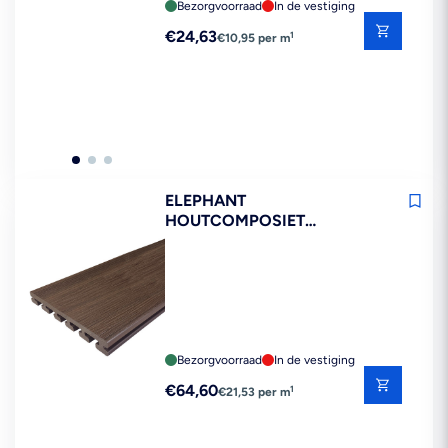
Bezorgvoorraad
In de vestiging
Reguliere
€24,63
1
€10,95 per m
prijs
ELEPHANT
HOUTCOMPOSIET
VLONDERPLANK EVA-LAST
IPÉ 25X210X3000MM FSC
100%
Bezorgvoorraad
In de vestiging
Reguliere
€64,60
1
€21,53 per m
prijs