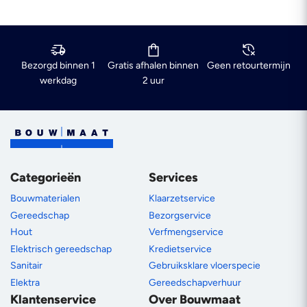
Bezorgd binnen 1
Gratis afhalen binnen
Geen retourtermijn
werkdag
2 uur
Categorieën
Services
Bouwmaterialen
Klaarzetservice
Gereedschap
Bezorgservice
Hout
Verfmengservice
Elektrisch gereedschap
Kredietservice
Sanitair
Gebruiksklare vloerspecie
Elektra
Gereedschapverhuur
Klantenservice
Over Bouwmaat