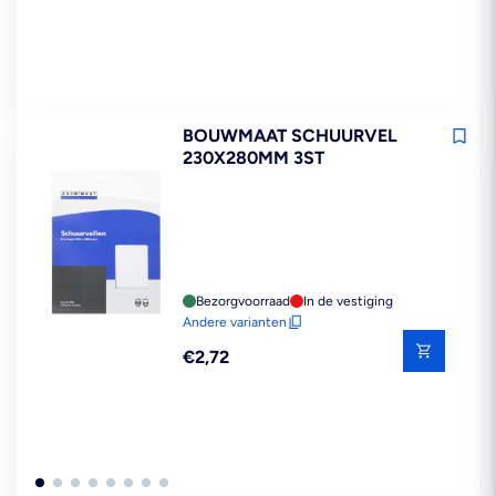
BOUWMAAT SCHUURVEL
230X280MM 3ST
Bezorgvoorraad
In de vestiging
Andere varianten
Reguliere
€2,72
prijs