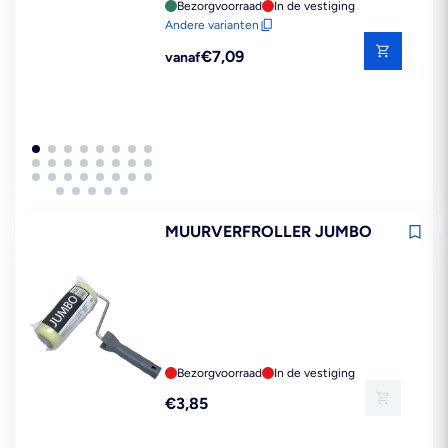
Bezorgvoorraad
In de vestiging
Andere varianten
Reguliere
€7,09
vanaf
prijs
MUURVERFROLLER JUMBO
Bezorgvoorraad
In de vestiging
Reguliere
€3,85
prijs