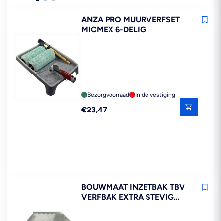
ANZA PRO MUURVERFSET
MICMEX 6-DELIG
Bezorgvoorraad
In de vestiging
Reguliere
€23,47
prijs
BOUWMAAT INZETBAK TBV
VERFBAK EXTRA STEVIG
GROOT 5ST