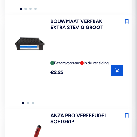
BOUWMAAT VERFBAK
EXTRA STEVIG GROOT
Bezorgvoorraad
In de vestiging
Reguliere
€2,25
prijs
ANZA PRO VERFBEUGEL
SOFTGRIP