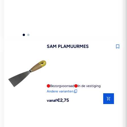
SAM PLAMUURMES
Bezorgvoorraad
In de vestiging
Andere varianten
Reguliere
€2,75
vanaf
prijs