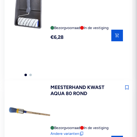
Bezorgvoorraad
In de vestiging
Reguliere
€6,28
prijs
MEESTERHAND KWAST
AQUA 80 ROND
Bezorgvoorraad
In de vestiging
Andere varianten