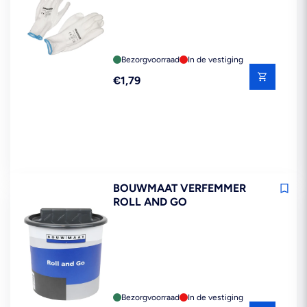
Bezorgvoorraad
In de vestiging
Reguliere
€1,79
prijs
BOUWMAAT VERFEMMER
ROLL AND GO
Bezorgvoorraad
In de vestiging