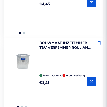
Reguliere
€4,45
prijs
BOUWMAAT INZETEMMER
TBV VERFEMMER ROLL AND
GO 3ST
Bezorgvoorraad
In de vestiging
Reguliere
€3,41
prijs