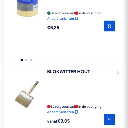
Bezorgvoorraad
In de vestiging
Andere varianten
Reguliere
€6,25
prijs
BLOKWITTER HOUT
Bezorgvoorraad
In de vestiging
Andere varianten
Reguliere
€9,05
vanaf
prijs