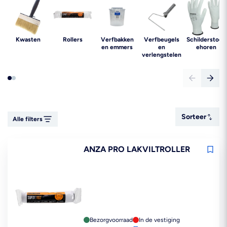
Kwasten
Rollers
Verfbakken
Verfbeugels
Schilderstoeb
en emmers
en
ehoren
verlengstelen
Sorteer
Sorteer
Alle filters
ANZA PRO LAKVILTROLLER
Bezorgvoorraad
In de vestiging