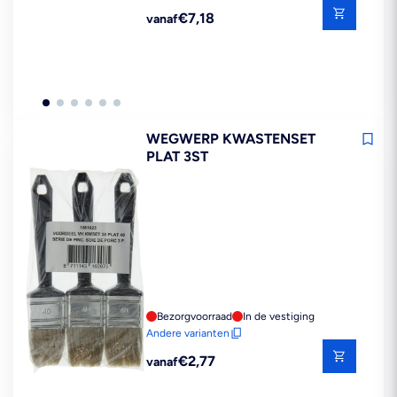
Reguliere
€7,18
vanaf
prijs
WEGWERP KWASTENSET
PLAT 3ST
Bezorgvoorraad
In de vestiging
Andere varianten
Reguliere
€2,77
vanaf
prijs