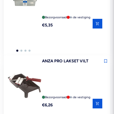
Bezorgvoorraad
In de vestiging
Reguliere
€5,35
prijs
ANZA PRO LAKSET VILT
Bezorgvoorraad
In de vestiging
Reguliere
€6,26
prijs