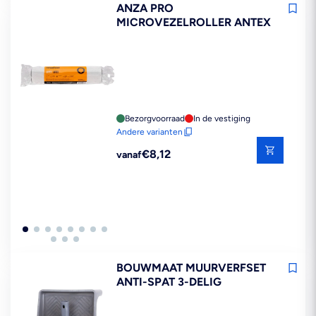
ANZA PRO
MICROVEZELROLLER ANTEX
Bezorgvoorraad
In de vestiging
Andere varianten
Reguliere
€8,12
vanaf
prijs
BOUWMAAT MUURVERFSET
ANTI-SPAT 3-DELIG