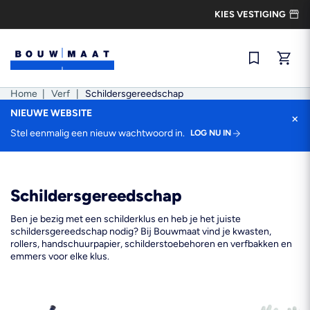
Ga
KIES VESTIGING
naar
de
inhoud
Snel best
Home
|
Verf
|
Schildersgereedschap
NIEUWE WEBSITE
×
Stel eenmalig een nieuw wachtwoord in.
LOG NU IN
Schildersgereedschap
Ben je bezig met een schilderklus en heb je het juiste
schildersgereedschap nodig? Bij Bouwmaat vind je kwasten,
rollers, handschuurpapier, schilderstoebehoren en verfbakken en
emmers voor elke klus.