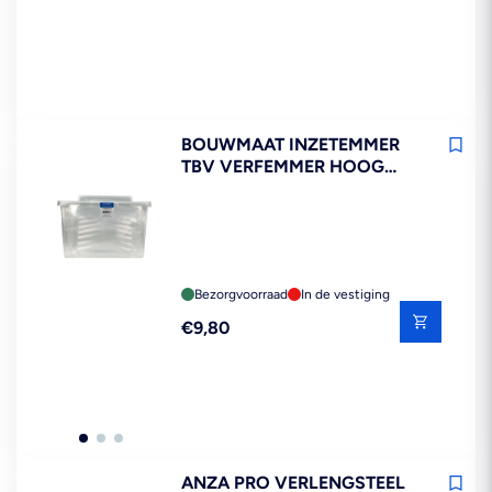
BOUWMAAT INZETEMMER
TBV VERFEMMER HOOG
EXTRA STEVIG 5ST
Bezorgvoorraad
In de vestiging
Reguliere
€9,80
prijs
ANZA PRO VERLENGSTEEL