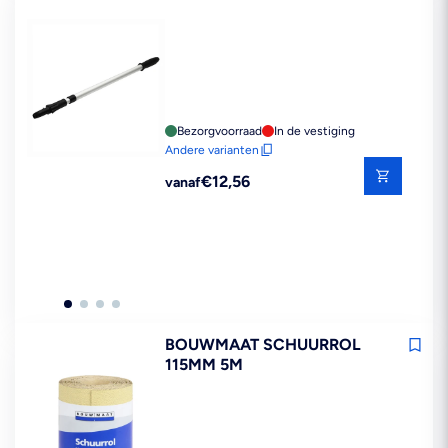
Bezorgvoorraad
In de vestiging
Andere varianten
Reguliere
€12,56
vanaf
prijs
BOUWMAAT SCHUURROL
115MM 5M