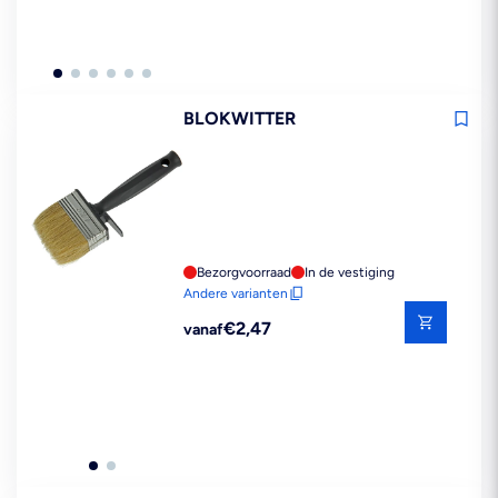
BLOKWITTER
Bezorgvoorraad
In de vestiging
Andere varianten
Reguliere
€2,47
vanaf
prijs