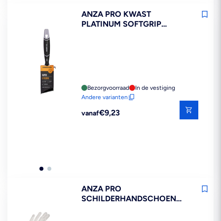
ANZA PRO KWAST
PLATINUM SOFTGRIP
SCHUIN
Bezorgvoorraad
In de vestiging
Andere varianten
Reguliere
€9,23
vanaf
prijs
ANZA PRO
SCHILDERHANDSCHOEN
XXL