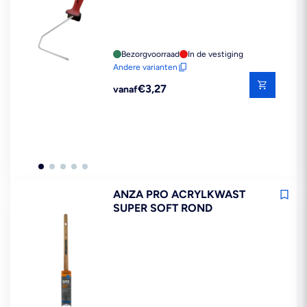
Bezorgvoorraad
In de vestiging
Andere varianten
Reguliere
€3,27
vanaf
prijs
ANZA PRO ACRYLKWAST
SUPER SOFT ROND