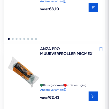
Andere varianten
Reguliere
€3,10
vanaf
prijs
ANZA PRO
MUURVERFROLLER MICMEX
Bezorgvoorraad
In de vestiging
Andere varianten
Reguliere
€2,43
vanaf
prijs