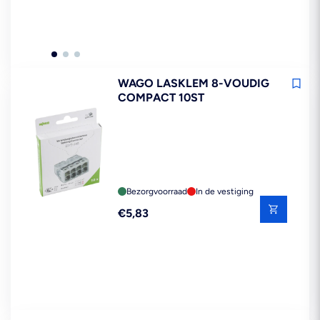
WAGO LASKLEM 8-VOUDIG
COMPACT 10ST
Bezorgvoorraad
In de vestiging
Reguliere
€5,83
prijs