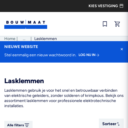
Ga
KIES VESTIGING
naar
de
inhoud
Snel best
Home
|
Pad
...
|
Lasklemmen
tonen
NIEUWE WEBSITE
×
Stel eenmalig een nieuw wachtwoord in.
LOG NU IN
Lasklemmen
Lasklemmen gebruik je voor het snel en betrouwbaar verbinden
van elektrische geleiders, zonder solderen of krimpkous. Bekijk ons
assortiment lasklemmen voor professionele elektrotechnische
installaties.
Sorteer
Sorteer
Alle filters