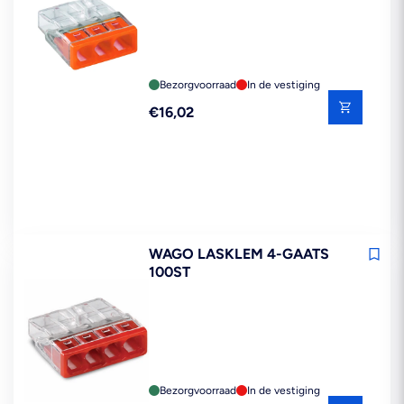
Bezorgvoorraad
In de vestiging
Reguliere
€16,02
prijs
WAGO LASKLEM 4-GAATS
100ST
Bezorgvoorraad
In de vestiging