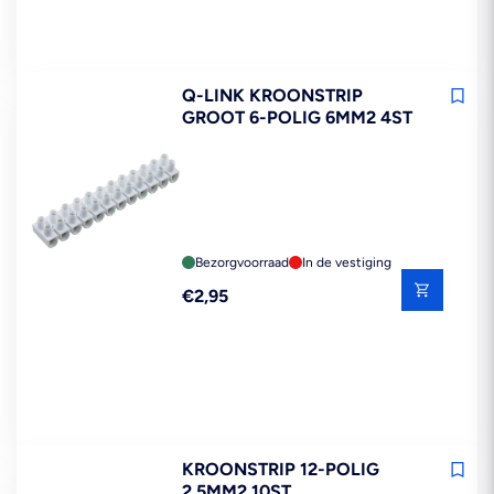
Q-LINK KROONSTRIP
GROOT 6-POLIG 6MM2 4ST
Bezorgvoorraad
In de vestiging
Reguliere
€2,95
prijs
KROONSTRIP 12-POLIG
2,5MM2 10ST