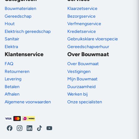
Bouwmaterialen
Klaarzetservice
Gereedschap
Bezorgservice
Hout
Verfmengservice
Elektrisch gereedschap
Kredietservice
Sanitair
Gebruiksklare vloerspecie
Elektra
Gereedschapverhuur
Klantenservice
Over Bouwmaat
FAQ
Over Bouwmaat
Retourneren
Vestigingen
Levering
Mijn Bouwmaat
Betalen
Duurzaamheid
Afhalen
Werken bij
Algemene voorwaarden
Onze specialisten
Betaalmethoden
Facebook
Instagram
LinkedIn
TikTok
YouTube