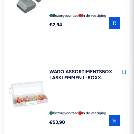
Bezorgvoorraad
In de vestiging
Reguliere
€2,94
prijs
WAGO ASSORTIMENTSBOX
LASKLEMMEN L-BOXX
MICRO
Bezorgvoorraad
In de vestiging
Reguliere
€53,90
prijs