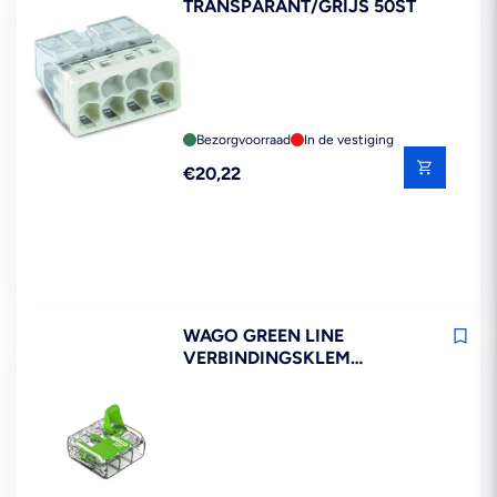
TRANSPARANT/GRIJS 50ST
Bezorgvoorraad
In de vestiging
Reguliere
€20,22
prijs
WAGO GREEN LINE
VERBINDINGSKLEM
COMPACT 221-423 3X4MM2
50ST