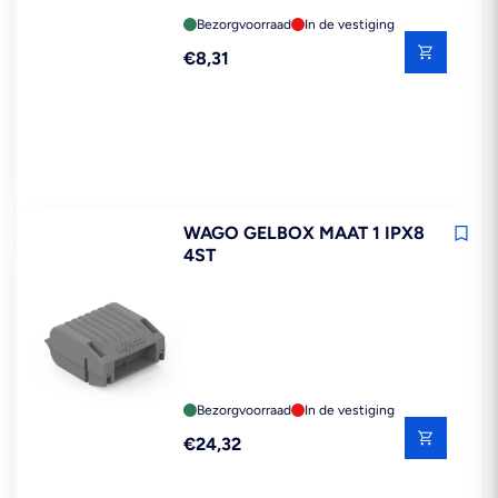
Bezorgvoorraad
In de vestiging
Reguliere
€8,31
prijs
WAGO GELBOX MAAT 1 IPX8
4ST
Bezorgvoorraad
In de vestiging
Reguliere
€24,32
prijs