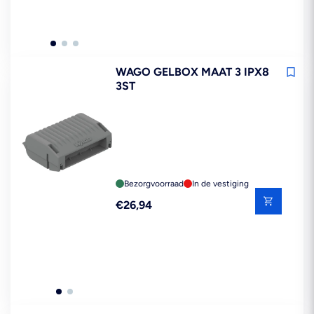
WAGO GELBOX MAAT 3 IPX8
3ST
Bezorgvoorraad
In de vestiging
Reguliere
€26,94
prijs