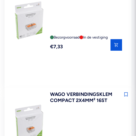
Bezorgvoorraad
In de vestiging
Reguliere
€7,33
prijs
WAGO VERBINDINGSKLEM
COMPACT 2X4MM² 16ST