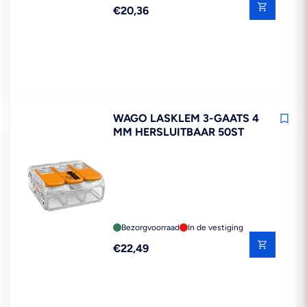
Reguliere
€20,36
prijs
WAGO LASKLEM 3-GAATS 4
MM HERSLUITBAAR 50ST
Bezorgvoorraad
In de vestiging
Reguliere
€22,49
prijs