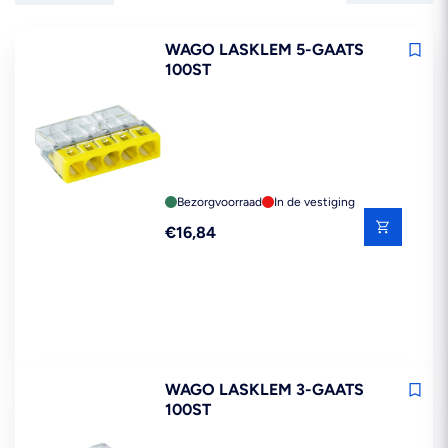
WAGO LASKLEM 5-GAATS
100ST
Bezorgvoorraad
In de vestiging
Reguliere
€16,84
prijs
WAGO LASKLEM 3-GAATS
100ST