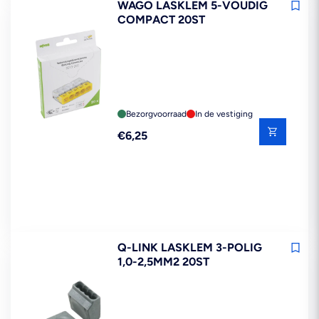
WAGO LASKLEM 5-VOUDIG
COMPACT 20ST
Bezorgvoorraad
In de vestiging
Reguliere
€6,25
prijs
Q-LINK LASKLEM 3-POLIG
1,0-2,5MM2 20ST