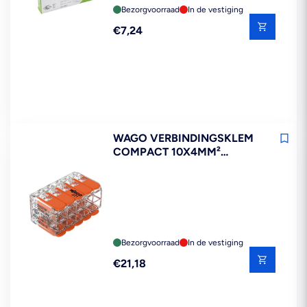
Bezorgvoorraad
In de vestiging
Reguliere
€7,24
prijs
WAGO VERBINDINGSKLEM
COMPACT 10X4MM²
TRANSPARANT 15ST
Bezorgvoorraad
In de vestiging
Reguliere
€21,18
prijs