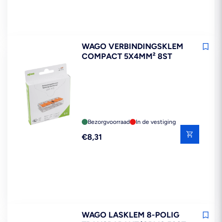
WAGO VERBINDINGSKLEM
COMPACT 5X4MM² 8ST
Bezorgvoorraad
In de vestiging
Reguliere
€8,31
prijs
WAGO LASKLEM 8-POLIG