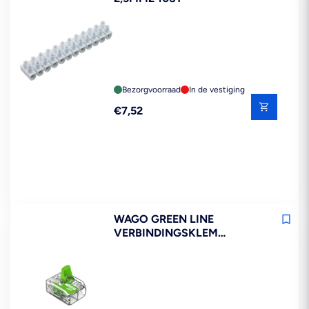
Bezorgvoorraad
In de vestiging
Reguliere
€7,52
prijs
WAGO GREEN LINE
VERBINDINGSKLEM
COMPACT 221-422 2X4MM2
16ST