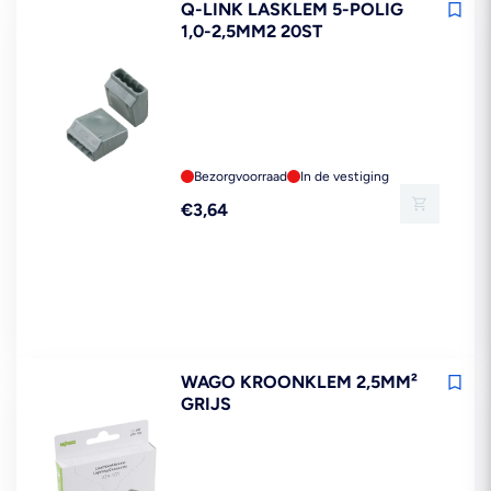
Q-LINK LASKLEM 5-POLIG
1,0-2,5MM2 20ST
Bezorgvoorraad
In de vestiging
Reguliere
€3,64
prijs
WAGO KROONKLEM 2,5MM²
GRIJS