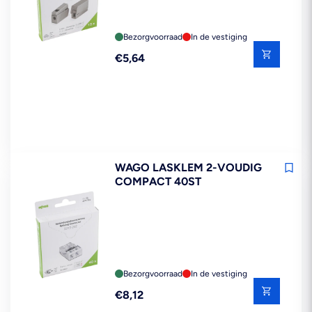
Bezorgvoorraad
In de vestiging
Reguliere
€5,64
prijs
WAGO LASKLEM 2-VOUDIG
COMPACT 40ST
Bezorgvoorraad
In de vestiging
Reguliere
€8,12
prijs