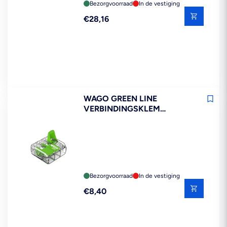
Bezorgvoorraad
In de vestiging
Reguliere
€28,16
prijs
WAGO GREEN LINE
VERBINDINGSKLEM
COMPACT 221-423 3X4MM2
12ST
Bezorgvoorraad
In de vestiging
Reguliere
€8,40
prijs