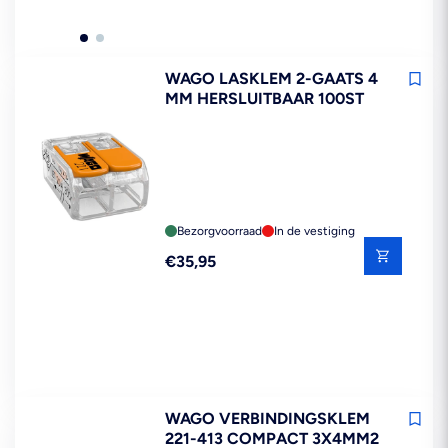
WAGO LASKLEM 2-GAATS 4
MM HERSLUITBAAR 100ST
Bezorgvoorraad
In de vestiging
Reguliere
€35,95
prijs
WAGO VERBINDINGSKLEM
221-413 COMPACT 3X4MM2