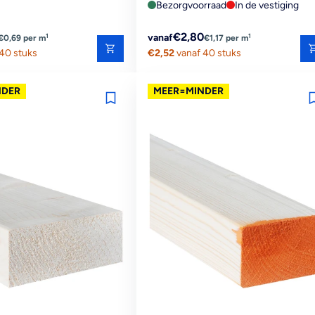
Bezorgvoorraad
In de vestiging
Reguliere
€2,80
1
1
vanaf
€0,69 per m
€1,17 per m
40 stuks
prijs
€2,52
vanaf 40 stuks
NDER
MEER=MINDER