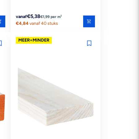
Reguliere
€5,38
1
vanaf
€1,99 per m
prijs
€4,84
vanaf 40 stuks
MEER=MINDER