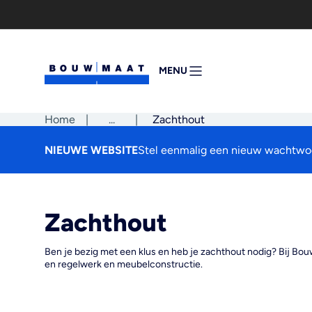
Ga
naar
de
inhoud
MENU
MENU
OPENEN
Home
|
Pad
...
|
Zachthout
tonen
NIEUWE WEBSITE
Stel eenmalig een nieuw wachtwoo
Zachthout
Ben je bezig met een klus en heb je zachthout nodig? Bij Bouw
en regelwerk en meubelconstructie.