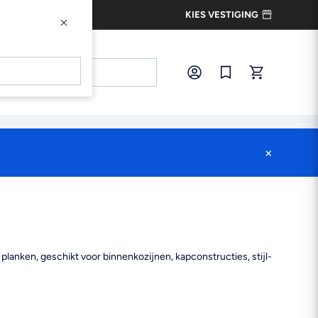
KIES VESTIGING
×
×
Inloggen
Snel bestellen
×
planken, geschikt voor binnenkozijnen, kapconstructies, stijl-