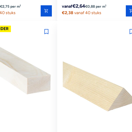
Reguliere
€2,64
1
1
vanaf
€2,75 per m
€0,88 per m
40 stuks
prijs
€2,38
vanaf 40 stuks
NDER