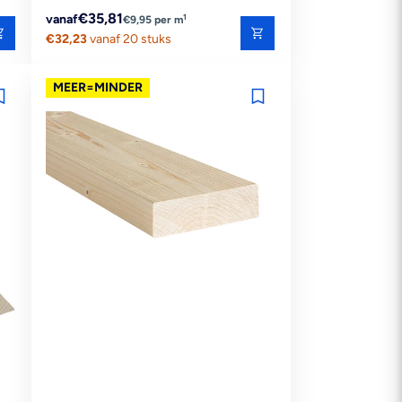
Reguliere
€35,81
1
vanaf
€9,95 per m
prijs
€32,23
vanaf 20 stuks
MEER=MINDER