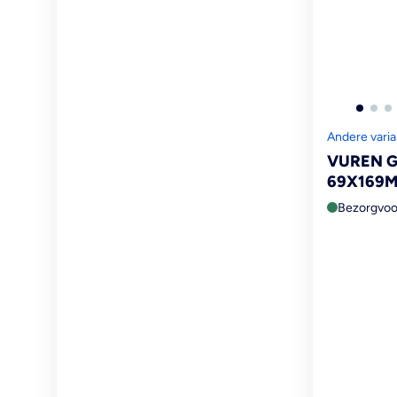
Andere vari
VUREN 
69X169M
Bezorgvoo