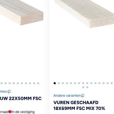
anten
Andere varianten
RUW 22X50MM FSC
VUREN GESCHAAFD
18X69MM FSC MIX 70%
rraad
In de vestiging