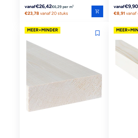
Reguliere
Reguliere
€26,42
€9,90
1
vanaf
vanaf
€6,29 per m
prijs
€23,78
vanaf 20 stuks
prijs
€8,91
vanaf 
MEER=MINDER
MEER=MI