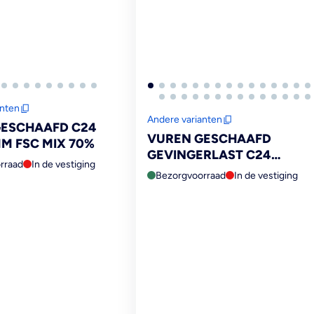
anten
Andere varianten
GESCHAAFD C24
VUREN GESCHAAFD
M FSC MIX 70%
GEVINGERLAST C24
rraad
In de vestiging
44X69MM FSC MIX 70%
Bezorgvoorraad
In de vestiging