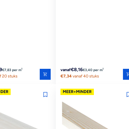
Reguliere
9
€8,16
1
1
vanaf
€7,83 per m
€3,40 per m
f 20 stuks
prijs
€7,34
vanaf 40 stuks
NDER
MEER=MINDER