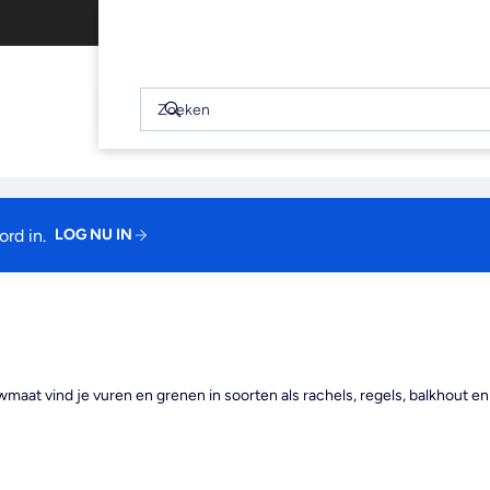
Gratis afhalen binnen 2 uur
WINKELWAGEN
(0)
Snel
bekijken
Zoeken
Zoeken
Je winkelwagen is leeg
rd in.
LOG NU IN
maat vind je vuren en grenen in soorten als rachels, regels, balkhout en 