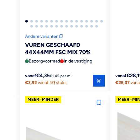
Andere varianten
VUREN GESCHAAFD
44X44MM FSC MIX 70%
Bezorgvoorraad
In de vestiging
Reguliere
Reguliere
€4,35
€28,1
1
vanaf
vanaf
€1,45 per m
prijs
€3,92
vanaf 40 stuks
prijs
€25,37
vana
MEER=MINDER
MEER=MI