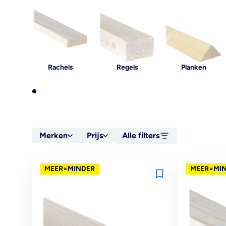
Rachels
Regels
Planken
Merken
Prijs
Alle filters
MEER=MINDER
MEER=MI