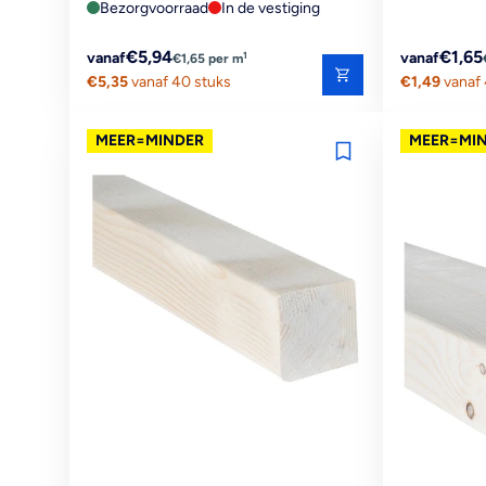
Bezorgvoorraad
In de vestiging
Reguliere
Reguliere
€5,94
€1,65
1
vanaf
vanaf
€1,65 per m
prijs
€5,35
vanaf 40 stuks
prijs
€1,49
vanaf 
MEER=MINDER
MEER=MI