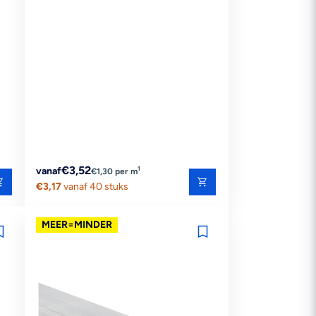
Reguliere
€3,52
1
vanaf
€1,30 per m
prijs
€3,17
vanaf 40 stuks
MEER=MINDER