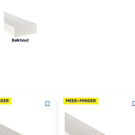
Balkhout
NDER
MEER=MINDER