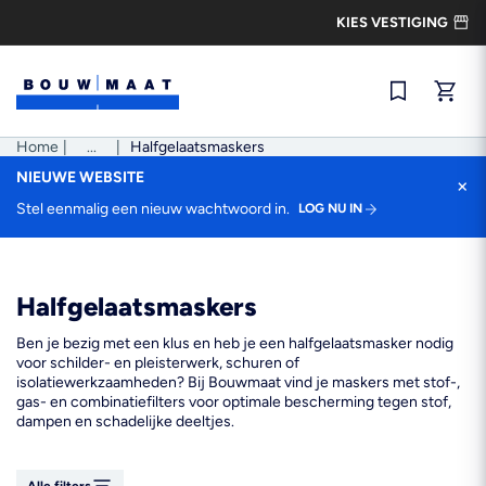
Ga
KIES VESTIGING
naar
de
inhoud
Snel best
Home
|
Pad
...
|
Halfgelaatsmaskers
tonen
NIEUWE WEBSITE
×
Stel eenmalig een nieuw wachtwoord in.
LOG NU IN
Halfgelaatsmaskers
Ben je bezig met een klus en heb je een halfgelaatsmasker nodig
voor schilder- en pleisterwerk, schuren of
isolatiewerkzaamheden? Bij Bouwmaat vind je maskers met stof-,
gas- en combinatiefilters voor optimale bescherming tegen stof,
dampen en schadelijke deeltjes.