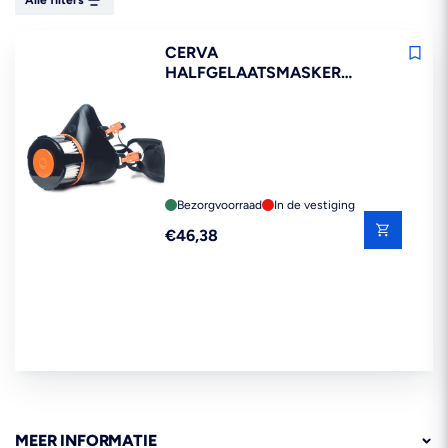
Alle filters
CERVA
HALFGELAATSMASKER
RESPIRA COMPACT MAAT
M/L
Bezorgvoorraad
In de vestiging
Reguliere
€46,38
prijs
MEER INFORMATIE