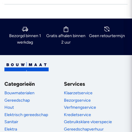
Bezorgd binnen 1
Gratis afhalen binnen
Geen retourtermijn
werkdag
2 uur
Categorieën
Services
Bouwmaterialen
Klaarzetservice
Gereedschap
Bezorgservice
Hout
Verfmengservice
Elektrisch gereedschap
Kredietservice
Sanitair
Gebruiksklare vloerspecie
Elektra
Gereedschapverhuur