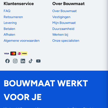
Klantenservice
Over Bouwmaat
FAQ
Over Bouwmaat
Retourneren
Vestigingen
Levering
Mijn Bouwmaat
Betalen
Duurzaamheid
Afhalen
Werken bij
Algemene voorwaarden
Onze specialisten
Betaalmethoden
Facebook
Instagram
LinkedIn
TikTok
YouTube
BOUWMAAT WERKT
VOOR JE