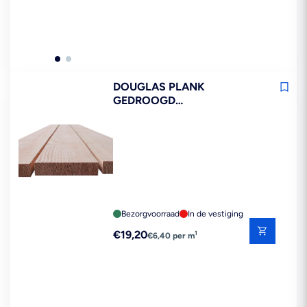
DOUGLAS PLANK
GEDROOGD
32X200X3000MM 70% PEFC
Bezorgvoorraad
In de vestiging
Reguliere
€19,20
1
€6,40 per m
prijs