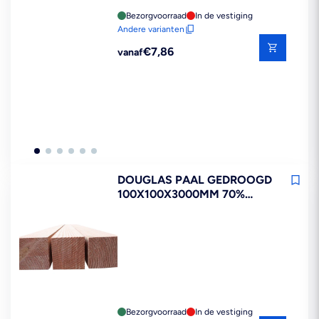
Bezorgvoorraad
In de vestiging
Andere varianten
Reguliere
€7,86
vanaf
prijs
DOUGLAS PAAL GEDROOGD
100X100X3000MM 70%
PEFC
Bezorgvoorraad
In de vestiging