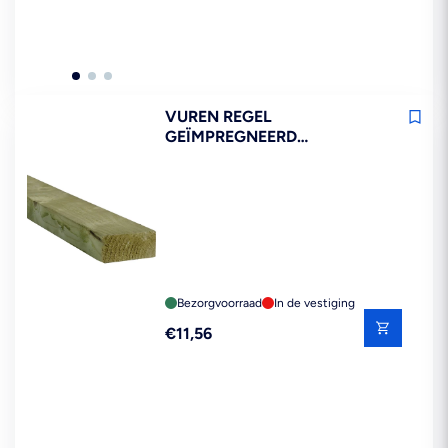
VUREN REGEL
GEÏMPREGNEERD
44X94X3000MM 70% PEFC
Bezorgvoorraad
In de vestiging
Reguliere
€11,56
prijs