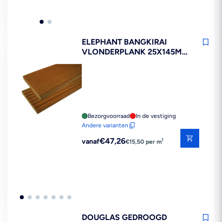
ELEPHANT BANGKIRAI
VLONDERPLANK 25X145MM
FSC MIX 70%
Bezorgvoorraad
In de vestiging
Andere varianten
Reguliere
€47,26
1
vanaf
€15,50 per m
prijs
DOUGLAS GEDROOGD