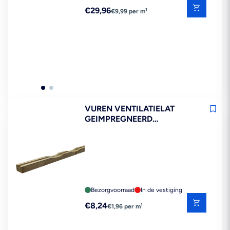
Reguliere
€29,96
1
€9,99 per m
prijs
VUREN VENTILATIELAT
GEIMPREGNEERD
28X45X4200MM FSC MIX
70%
Bezorgvoorraad
In de vestiging
Reguliere
€8,24
1
€1,96 per m
prijs