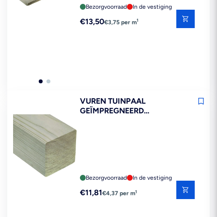
Bezorgvoorraad
In de vestiging
Reguliere
€13,50
1
€3,75 per m
prijs
VUREN TUINPAAL
GEÏMPREGNEERD
70X70X2700MM FSC MIX
70%
Bezorgvoorraad
In de vestiging
Reguliere
€11,81
1
€4,37 per m
prijs