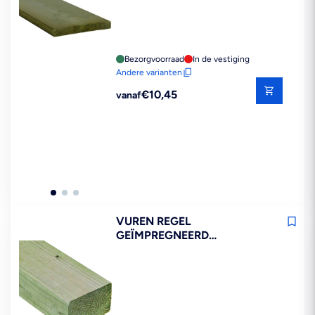
Bezorgvoorraad
In de vestiging
Andere varianten
Reguliere
€10,45
vanaf
prijs
VUREN REGEL
GEÏMPREGNEERD
44X94X3000MM FSC MIX
70%