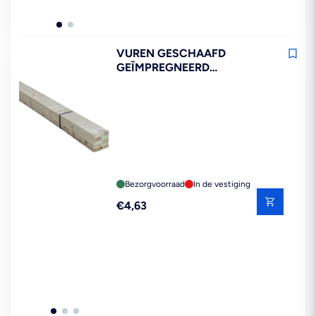
VUREN GESCHAAFD
GEÏMPREGNEERD
18X44X4200MM 70% PEFC
Bezorgvoorraad
In de vestiging
Reguliere
€4,63
prijs