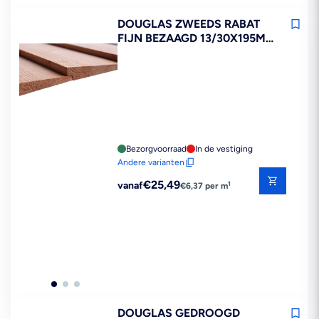
DOUGLAS ZWEEDS RABAT
FIJN BEZAAGD 13/30X195MM
70% PEFC
Bezorgvoorraad
In de vestiging
Andere varianten
Reguliere
€25,49
1
vanaf
€6,37 per m
prijs
DOUGLAS GEDROOGD