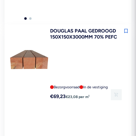
DOUGLAS PAAL GEDROOGD
150X150X3000MM 70% PEFC
Bezorgvoorraad
In de vestiging
Reguliere
€69,23
1
€23,08 per m
prijs