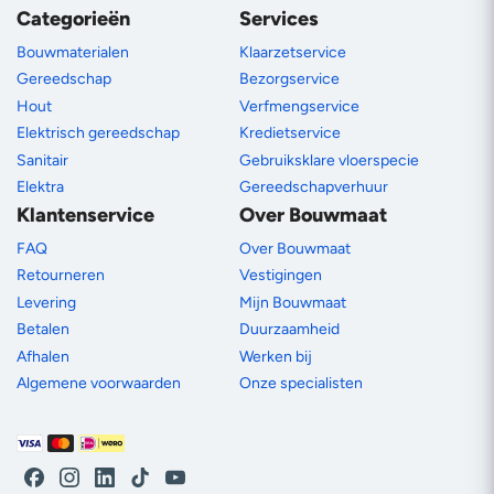
Categorieën
Services
Bouwmaterialen
Klaarzetservice
Gereedschap
Bezorgservice
Hout
Verfmengservice
Elektrisch gereedschap
Kredietservice
Sanitair
Gebruiksklare vloerspecie
Elektra
Gereedschapverhuur
Klantenservice
Over Bouwmaat
FAQ
Over Bouwmaat
Retourneren
Vestigingen
Levering
Mijn Bouwmaat
Betalen
Duurzaamheid
Afhalen
Werken bij
Algemene voorwaarden
Onze specialisten
Betaalmethoden
Facebook
Instagram
LinkedIn
TikTok
YouTube