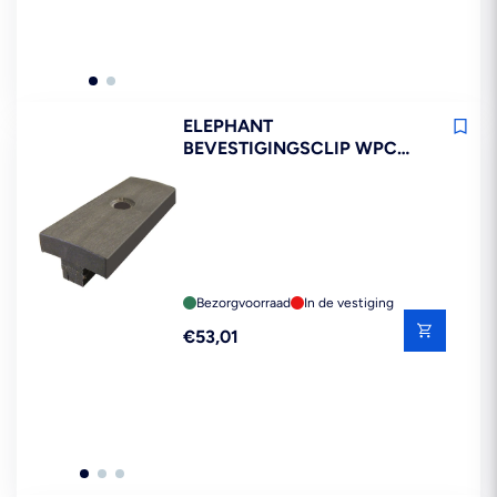
ELEPHANT
BEVESTIGINGSCLIP WPC
ANTRACIET 100ST
Bezorgvoorraad
In de vestiging
Reguliere
€53,01
prijs