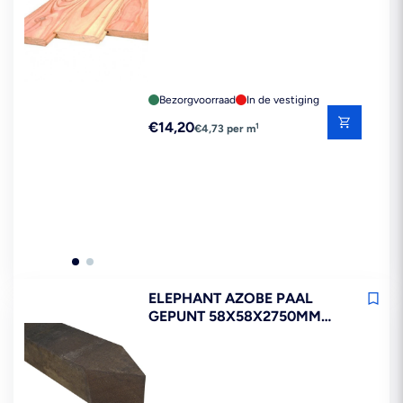
Bezorgvoorraad
In de vestiging
Reguliere
€14,20
1
€4,73 per m
prijs
ELEPHANT AZOBE PAAL
GEPUNT 58X58X2750MM
FSC MIX 70%