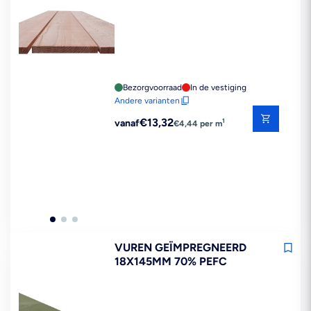
Bezorgvoorraad
In de vestiging
Andere varianten
Reguliere
€13,32
1
vanaf
€4,44 per m
prijs
VUREN GEÏMPREGNEERD
18X145MM 70% PEFC