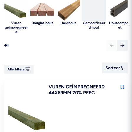
Vuren
Douglas hout
Hardhout
Gemodificeer
Houtcomposi
geimpregneer
d hout
et
d
Sorteer
Sorteer
Alle filters
VUREN GEÏMPREGNEERD
44X69MM 70% PEFC