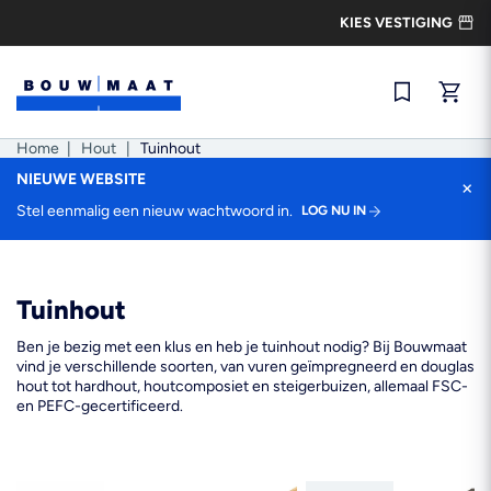
Ga
KIES VESTIGING
naar
de
inhoud
Snel best
Home
|
Hout
|
Tuinhout
NIEUWE WEBSITE
×
Stel eenmalig een nieuw wachtwoord in.
LOG NU IN
Tuinhout
Ben je bezig met een klus en heb je tuinhout nodig? Bij Bouwmaat
vind je verschillende soorten, van vuren geïmpregneerd en douglas
hout tot hardhout, houtcomposiet en steigerbuizen, allemaal FSC-
en PEFC-gecertificeerd.