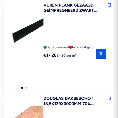
VUREN PLANK GEZAAGD
GEÏMPREGNEERD ZWART
15X14,2X3600MM FSC MIX
CREDIT
Bezorgvoorraad
In de vestiging
Reguliere
€17,28
1
€4,80 per m
prijs
DOUGLAS DAKBESCHOT
18,5X139X3000MM 70%
PEFC