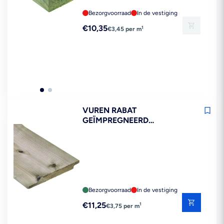
Bezorgvoorraad
In de vestiging
Reguliere
€10,35
1
€3,45 per m
prijs
VUREN RABAT
GEÏMPREGNEERD
18X145X3000MM FSC MIX
70%
Bezorgvoorraad
In de vestiging
Reguliere
€11,25
1
€3,75 per m
prijs