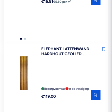
Reguliere
€16,81
1
€5,60 per m
prijs
ELEPHANT LATTENWAND
HARDHOUT GEOLIED
55X236CM SMALLE LATTEN
FSC 100%
Bezorgvoorraad
In de vestiging
Reguliere
€119,00
prijs