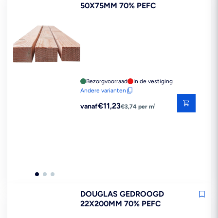
50X75MM 70% PEFC
Bezorgvoorraad
In de vestiging
Andere varianten
Reguliere
€11,23
1
vanaf
€3,74 per m
prijs
DOUGLAS GEDROOGD
22X200MM 70% PEFC