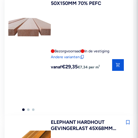
50X150MM 70% PEFC
Bezorgvoorraad
In de vestiging
Andere varianten
Reguliere
€29,35
1
vanaf
€7,34 per m
prijs
ELEPHANT HARDHOUT
GEVINGERLAST 45X68MM
FSC MIX 70%