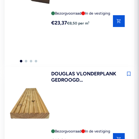
Bezorgvoorraad
In de vestiging
Reguliere
€23,37
1
€8,50 per m
prijs
DOUGLAS VLONDERPLANK
GEDROOGD
28X145X3000MM 70% PEFC
Bezorgvoorraad
In de vestiging