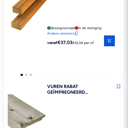
Bezorgvoorraad
In de vestiging
Andere varianten
Reguliere
€37,03
1
vanaf
€12,34 per m
prijs
VUREN RABAT
GEÏMPREGNEERD
18X145X3600MM FSC MIX
70%