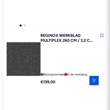
REGINOX WERKBLAD
MULTIPLEX 260 CM / 3,2 CM
FINO ANTRACIET F7684TC
FSC MIX 70%
Bezorgvoorraad
In de vestiging
Reguliere
€199,00
prijs