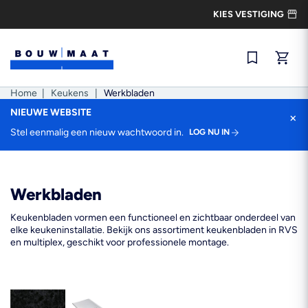
Ga
KIES VESTIGING
naar
de
inhoud
Snel best
Home
|
Keukens
|
Werkbladen
NIEUWE WEBSITE
×
Stel eenmalig een nieuw wachtwoord in.
LOG NU IN
Werkbladen
Keukenbladen vormen een functioneel en zichtbaar onderdeel van
elke keukeninstallatie. Bekijk ons assortiment keukenbladen in RVS
en multiplex, geschikt voor professionele montage.