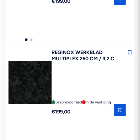
Reguliere
€199,00
prijs
REGINOX WERKBLAD
MULTIPLEX 260 CM / 3,2 CM
GRANIETZWART R6216TC
FSC MIX 70%
Bezorgvoorraad
In de vestiging
Reguliere
€199,00
prijs