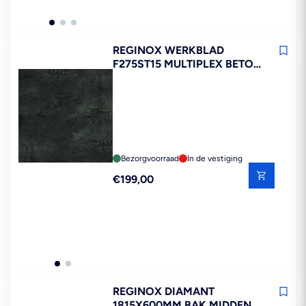
REGINOX WERKBLAD
F275ST15 MULTIPLEX BETON
DONKER 260 CM 3,2 CM FSC
MIX 70%
Bezorgvoorraad
In de vestiging
Reguliere
€199,00
prijs
REGINOX DIAMANT
1815X600MM BAK MIDDEN