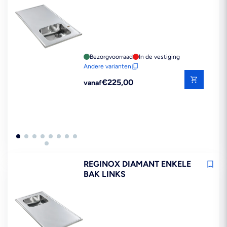
Bezorgvoorraad
In de vestiging
Andere varianten
Reguliere
€225,00
vanaf
prijs
REGINOX DIAMANT ENKELE
BAK LINKS