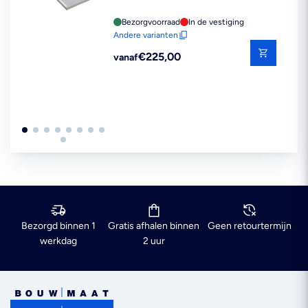
Bezorgvoorraad
In de vestiging
Andere varianten
Reguliere
€225,00
vanaf
prijs
Bezorgd binnen 1
Gratis afhalen binnen
Geen retourtermijn
werkdag
2 uur