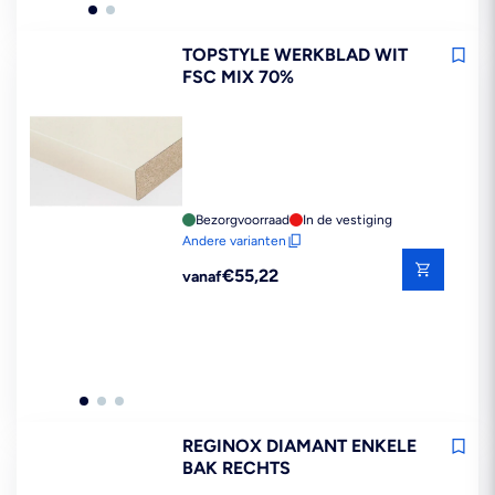
TOPSTYLE WERKBLAD WIT
FSC MIX 70%
Bezorgvoorraad
In de vestiging
Andere varianten
Reguliere
€55,22
vanaf
prijs
REGINOX DIAMANT ENKELE
BAK RECHTS