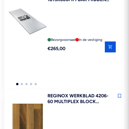
FSC MIX 70%
Bezorgvoorraad
In de vestiging
Reguliere
€265,00
prijs
REGINOX WERKBLAD 4206-
60 MULTIPLEX BLOCK
BOARD NOCE 260 CM 3,2
CM FSC MIX 70%