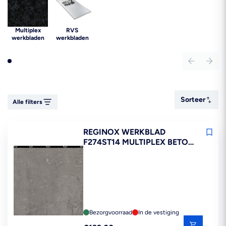
Multiplex
RVS
werkbladen
werkbladen
Sorteer
Sorteer
Alle filters
REGINOX WERKBLAD
F274ST14 MULTIPLEX BETON
LICHT 260 CM 3,2 CM FSC
MIX 70%
Bezorgvoorraad
In de vestiging