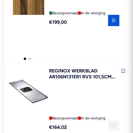
Bezorgvoorraad
In de vestiging
Reguliere
€199,00
prijs
REGINOX WERKBLAD
AR106N131ER1 RVS 101,5CM
MET WASBAK 60CM FSC MIX
70%
Bezorgvoorraad
In de vestiging
Reguliere
€164,02
prijs