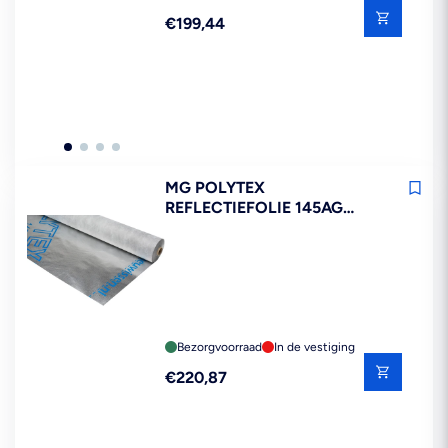
Reguliere
€199,44
prijs
MG POLYTEX
REFLECTIEFOLIE 145AG
SPINVLIES DAMPOPEN DAK
EN GEVEL 1,5X50M 75M2
Bezorgvoorraad
In de vestiging
Reguliere
€220,87
prijs