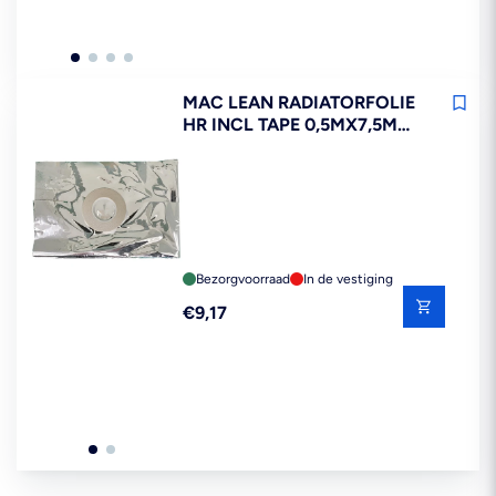
MAC LEAN RADIATORFOLIE
HR INCL TAPE 0,5MX7,5M
3,75M2
Bezorgvoorraad
In de vestiging
Reguliere
€9,17
prijs