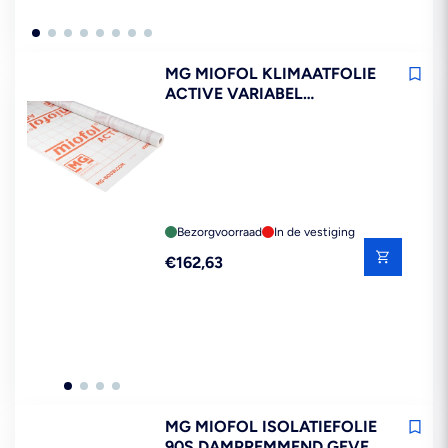
MG MIOFOL KLIMAATFOLIE
ACTIVE VARIABEL
DAMPREMMEND DAK EN
WAND 1,5X30M 45M2
Bezorgvoorraad
In de vestiging
Reguliere
€162,63
prijs
MG MIOFOL ISOLATIEFOLIE
90S DAMPREMMEND GEVEL