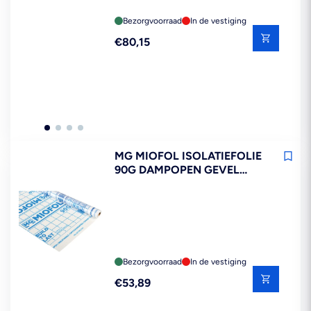
Bezorgvoorraad
In de vestiging
Reguliere
€80,15
prijs
MG MIOFOL ISOLATIEFOLIE
90G DAMPOPEN GEVEL
1,5X25M 37,5M2
Bezorgvoorraad
In de vestiging
Reguliere
€53,89
prijs