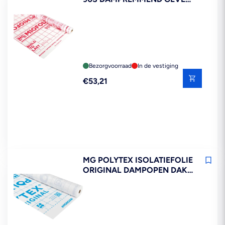
DAK 1,5X25M 37,5M2
Bezorgvoorraad
In de vestiging
Reguliere
€53,21
prijs
MG POLYTEX ISOLATIEFOLIE
ORIGINAL DAMPOPEN DAK
EN GEVEL 1,5X25M 37,52M2