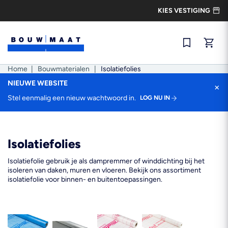
Ga
KIES VESTIGING
naar
de
inhoud
Snel best
Home
|
Bouwmaterialen
|
Isolatiefolies
NIEUWE WEBSITE
×
Stel eenmalig een nieuw wachtwoord in.
LOG NU IN
Isolatiefolies
Isolatiefolie gebruik je als dampremmer of winddichting bij het
isoleren van daken, muren en vloeren. Bekijk ons assortiment
isolatiefolie voor binnen- en buitentoepassingen.