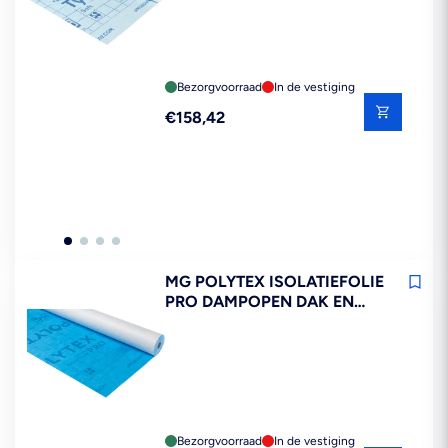
Bezorgvoorraad
In de vestiging
Reguliere
€158,42
prijs
MG POLYTEX ISOLATIEFOLIE
PRO DAMPOPEN DAK EN
GEVEL 1,5X50M 75M2
Bezorgvoorraad
In de vestiging