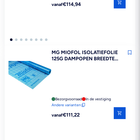
Reguliere
€114,94
vanaf
prijs
MG MIOFOL ISOLATIEFOLIE
125G DAMPOPEN BREEDTE
1,5M
Bezorgvoorraad
In de vestiging
Andere varianten
Reguliere
€111,22
vanaf
prijs