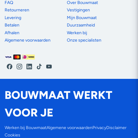
FAQ
Over Bouwmaat
Retourneren
Vestigingen
Levering
Mijn Bouwmaat
Betalen
Duurzaamheid
Afhalen
Werken bij
Algemene voorwaarden
Onze specialisten
Betaalmethoden
Facebook
Instagram
LinkedIn
TikTok
YouTube
BOUWMAAT WERKT
VOOR JE
Werken bij Bouwmaat
Algemene voorwaarden
Privacy
Disclaimer
Cookies