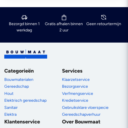
Bezorgd binnen 1
Gratis afhalen binnen
Geen retourtermijn
werkdag
2 uur
Categorieën
Services
Bouwmaterialen
Klaarzetservice
Gereedschap
Bezorgservice
Hout
Verfmengservice
Elektrisch gereedschap
Kredietservice
Sanitair
Gebruiksklare vloerspecie
Elektra
Gereedschapverhuur
Klantenservice
Over Bouwmaat