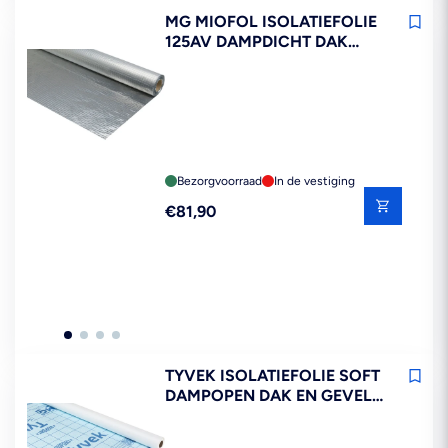
MG MIOFOL ISOLATIEFOLIE
125AV DAMPDICHT DAK
WAND VLOER 1,5X25M
37,5M2
Bezorgvoorraad
In de vestiging
Reguliere
€81,90
prijs
TYVEK ISOLATIEFOLIE SOFT
DAMPOPEN DAK EN GEVEL
1,5X50M 75M2