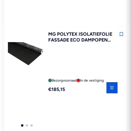
MG POLYTEX ISOLATIEFOLIE
FASSADE ECO DAMPOPEN
UV-BESTENDIG DAK EN
GEVEL 1,5X25M 37,5M2
Bezorgvoorraad
In de vestiging
Reguliere
€185,15
prijs